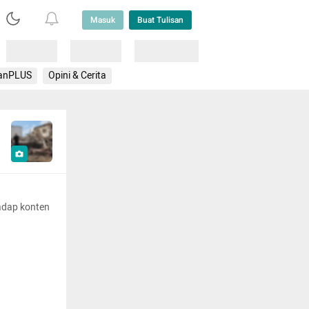
Masuk
Buat Tulisan
Loading
Loading
Lainnya
anPLUS
Opini & Cerita
adap konten