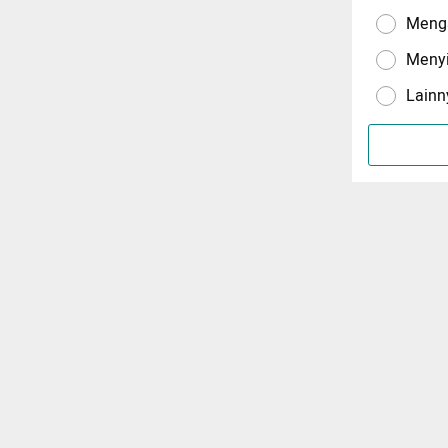
Menga
Meny
Lainn