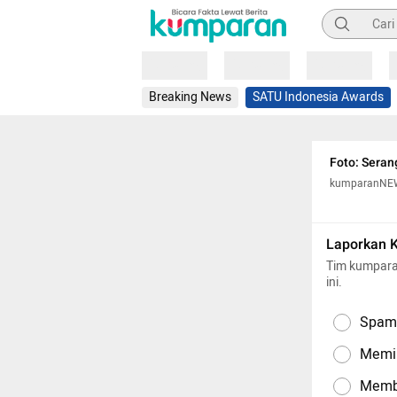
Pencarian
Loading
Loading
Loading
Breaking News
SATU Indonesia Awards
Foto: Seran
kumparanNE
Laporkan 
Tim kumpara
ini.
Spam,
Memil
Memba