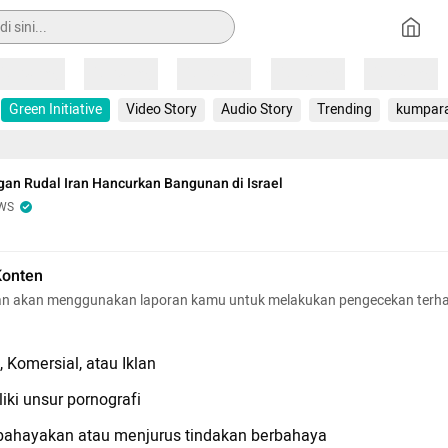
Loading
Loading
Loading
Loading
Loading
Green Initiative
Video Story
Audio Story
Trending
kumpar
gan Rudal Iran Hancurkan Bangunan di Israel
WS
Konten
n akan menggunakan laporan kamu untuk melakukan pengecekan terh
 Komersial, atau Iklan
iki unsur pornografi
hayakan atau menjurus tindakan berbahaya