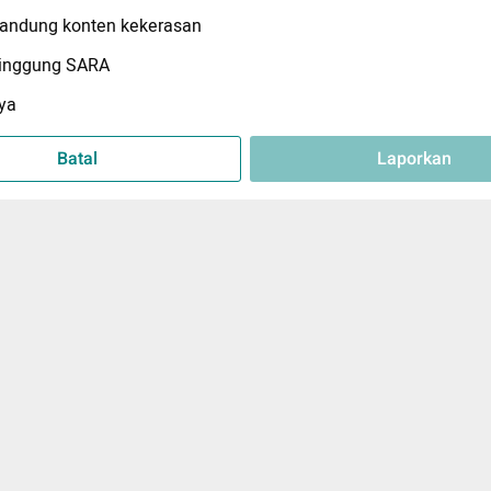
ndung konten kekerasan
inggung SARA
ya
Batal
Laporkan