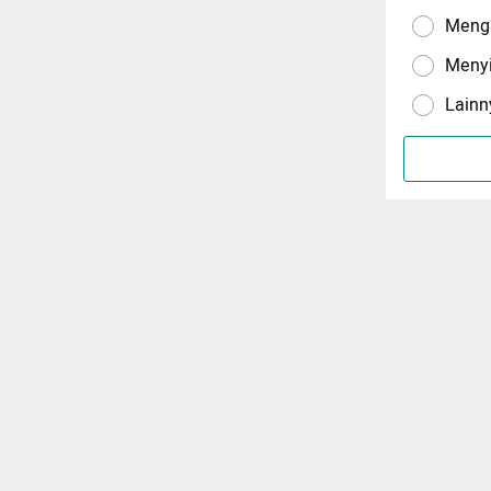
Menga
Meny
Lainn