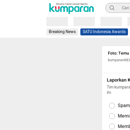
Pencarian
Loading
Loading
Loading
Breaking News
SATU Indonesia Awards
Foto: Temu 
kumparanNE
Laporkan 
Tim kumpara
ini.
Spam,
Memil
Memba