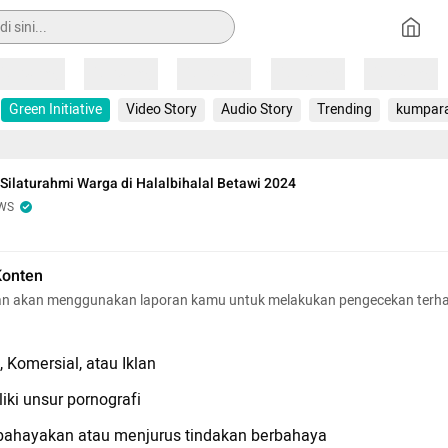
Loading
Loading
Loading
Loading
Loading
Green Initiative
Video Story
Audio Story
Trending
kumpar
Silaturahmi Warga di Halalbihalal Betawi 2024
WS
Konten
n akan menggunakan laporan kamu untuk melakukan pengecekan terh
 Komersial, atau Iklan
iki unsur pornografi
hayakan atau menjurus tindakan berbahaya