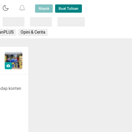
Masuk
Buat Tulisan
Loading
Loading
Lainnya
anPLUS
Opini & Cerita
adap konten