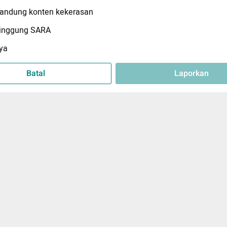
ndung konten kekerasan
inggung SARA
ya
Batal
Laporkan