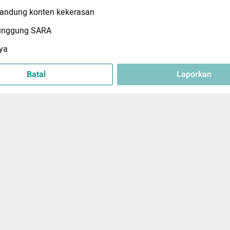
ndung konten kekerasan
inggung SARA
ya
Batal
Laporkan