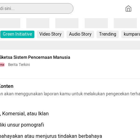
Loading
Loading
Loading
Loading
Loading
Green Initiative
Video Story
Audio Story
Trending
kumpar
 Sketsa Sistem Pencernaan Manusia
Berita Terkini
una
Konten
n akan menggunakan laporan kamu untuk melakukan pengecekan terh
 Komersial, atau Iklan
iki unsur pornografi
hayakan atau menjurus tindakan berbahaya