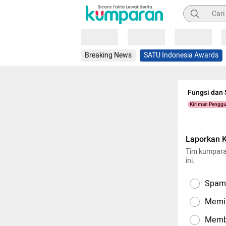
Pencarian
Loading
Loading
Loading
Breaking News
SATU Indonesia Awards
Fungsi dan
Kiriman Pengg
Laporkan 
Tim kumpara
ini.
Spam,
Memil
Memba