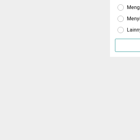
Menga
Meny
Lainn