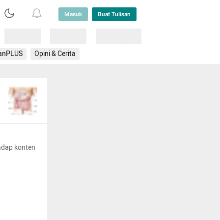
Masuk
Buat Tulisan
Loading
Loading
Lainnya
anPLUS
Opini & Cerita
adap konten