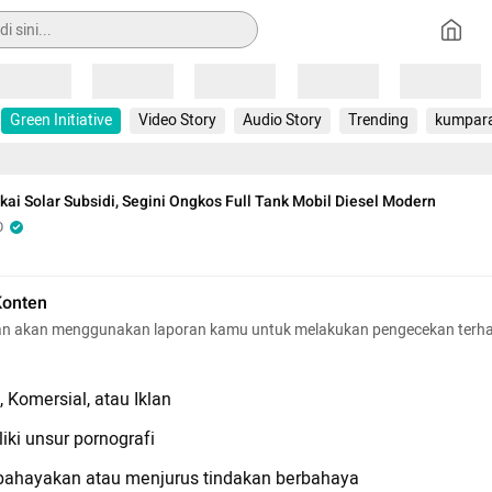
Loading
Loading
Loading
Loading
Loading
Green Initiative
Video Story
Audio Story
Trending
kumpar
kai Solar Subsidi, Segini Ongkos Full Tank Mobil Diesel Modern
O
Konten
n akan menggunakan laporan kamu untuk melakukan pengecekan terh
 Komersial, atau Iklan
iki unsur pornografi
hayakan atau menjurus tindakan berbahaya