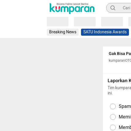
Pencarian
Loading
Loading
Loading
Breaking News
SATU Indonesia Awards
Gak Bisa Pa
kumparanOT
Laporkan 
Tim kumpara
ini.
Spam,
Memil
Memba