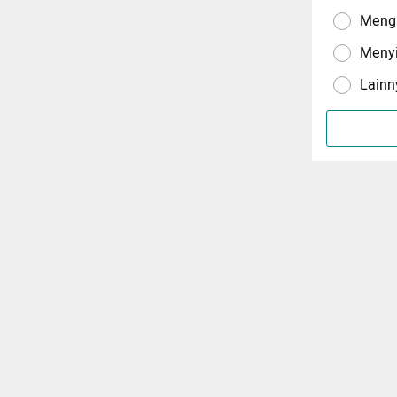
Menga
Meny
Lainn