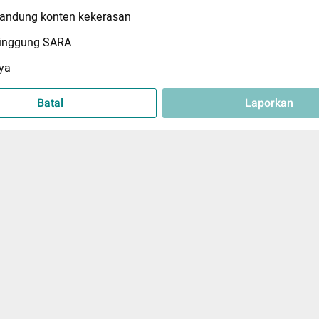
ndung konten kekerasan
inggung SARA
ya
Batal
Laporkan