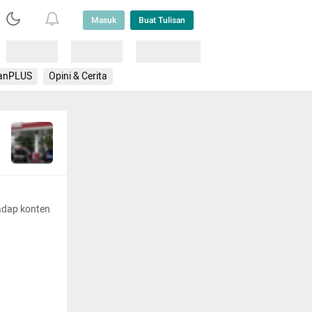
Masuk
Buat Tulisan
Loading
Loading
Lainnya
anPLUS
Opini & Cerita
adap konten