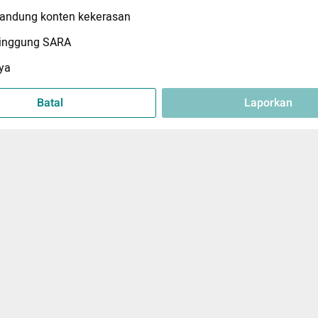
ndung konten kekerasan
inggung SARA
ya
Batal
Laporkan