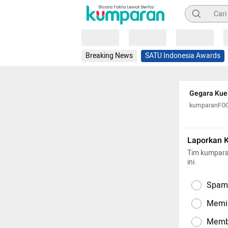
Pencarian
Loading
Loading
Loading
Breaking News
SATU Indonesia Awards
Gegara Kue 
kumparanFO
Laporkan 
Tim kumpara
ini.
Spam,
Memil
Memba