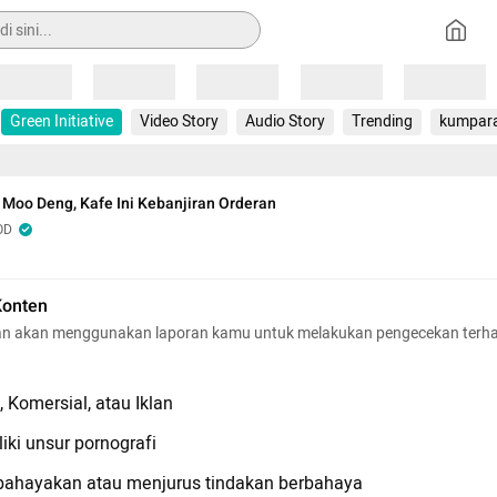
Loading
Loading
Loading
Loading
Loading
Green Initiative
Video Story
Audio Story
Trending
kumpar
Moo Deng, Kafe Ini Kebanjiran Orderan
OD
Konten
n akan menggunakan laporan kamu untuk melakukan pengecekan terh
 Komersial, atau Iklan
iki unsur pornografi
hayakan atau menjurus tindakan berbahaya