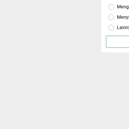
Menga
Meny
Lainn