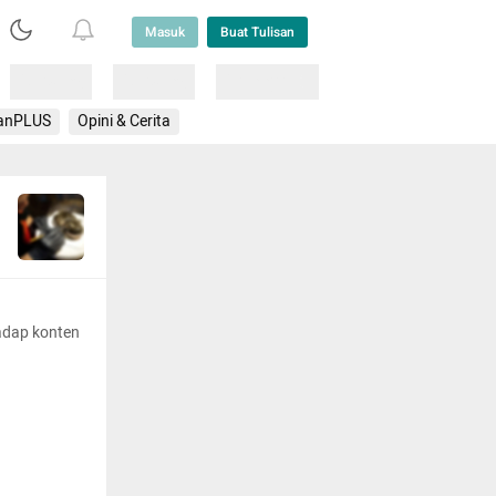
Masuk
Buat Tulisan
Loading
Loading
Lainnya
anPLUS
Opini & Cerita
adap konten