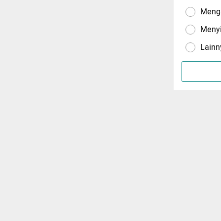
Menga
Meny
Lainn