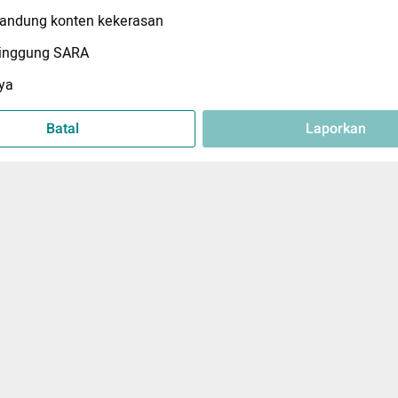
ndung konten kekerasan
inggung SARA
ya
Batal
Laporkan