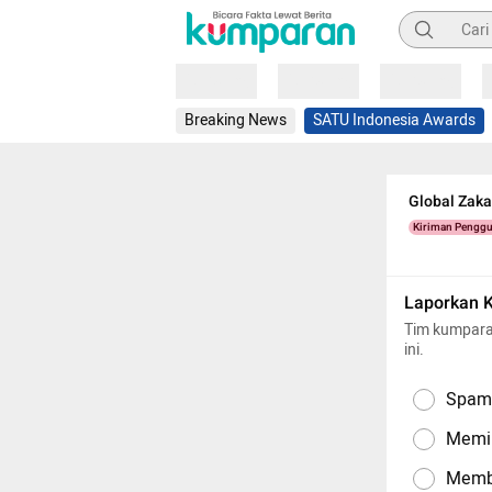
Pencarian
Loading
Loading
Loading
Breaking News
SATU Indonesia Awards
Global Zaka
Kiriman Pengg
Laporkan 
Tim kumpara
ini.
Spam,
Memil
Memba