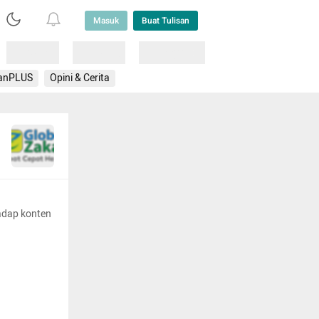
Masuk
Buat Tulisan
Loading
Loading
Lainnya
anPLUS
Opini & Cerita
adap konten