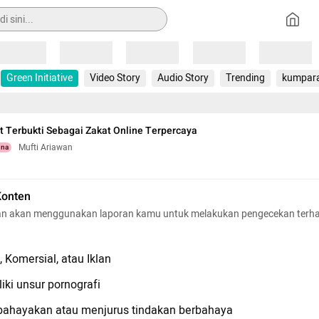
Loading
Loading
Loading
Loading
Loading
Green Initiative
Video Story
Audio Story
Trending
kumpar
t Terbukti Sebagai Zakat Online Terpercaya
Mufti Ariawan
una
Konten
n akan menggunakan laporan kamu untuk melakukan pengecekan terh
 Komersial, atau Iklan
iki unsur pornografi
hayakan atau menjurus tindakan berbahaya