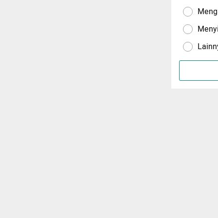
Menga
Meny
Lainn