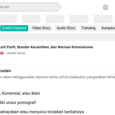
Loading
Loading
Loading
Loading
Loading
Green Initiative
Video Story
Audio Story
Trending
kumpar
 Kulit Putih, Standar Kecantikan, dan Warisan Kolonialisme
Uswah SahaL
una
Konten
n akan menggunakan laporan kamu untuk melakukan pengecekan terh
 Komersial, atau Iklan
iki unsur pornografi
hayakan atau menjurus tindakan berbahaya