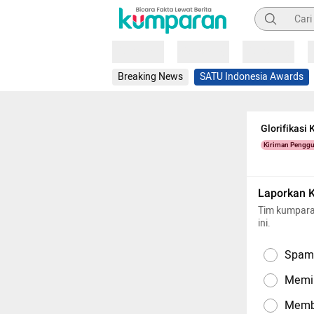
Pencarian
Loading
Loading
Loading
Breaking News
SATU Indonesia Awards
Glorifikasi
Kiriman Pengg
Laporkan 
Tim kumpara
ini.
Spam,
Memil
Memba