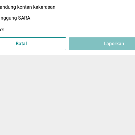
ndung konten kekerasan
inggung SARA
ya
Batal
Laporkan