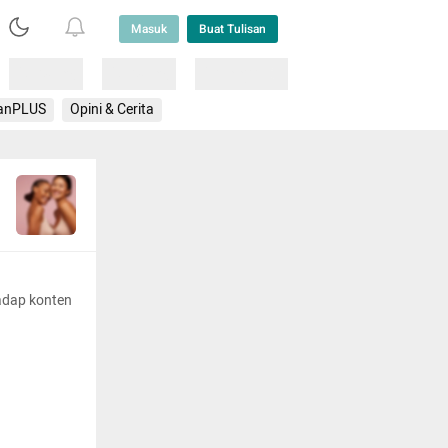
Masuk
Buat Tulisan
Loading
Loading
Lainnya
anPLUS
Opini & Cerita
adap konten