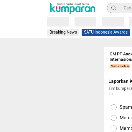
Pencarian
Loading
Loading
Loading
Breaking News
SATU Indonesia Awards
GM PT Angk
Internasion
Media Partner
Laporkan 
Tim kumpara
ini.
Spam,
Memil
Memba