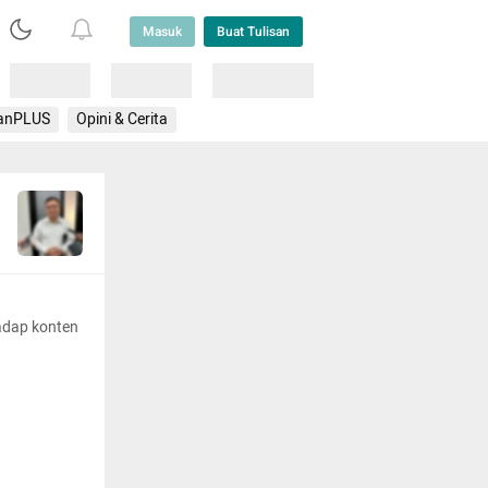
Masuk
Buat Tulisan
Loading
Loading
Lainnya
anPLUS
Opini & Cerita
adap konten