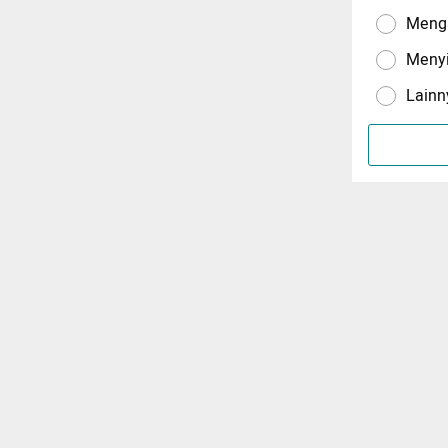
Menga
Meny
Lainn