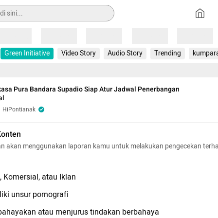
Loading
Loading
Loading
Loading
Loading
Green Initiative
Video Story
Audio Story
Trending
kumpar
asa Pura Bandara Supadio Siap Atur Jadwal Penerbangan
al
HiPontianak
Konten
n akan menggunakan laporan kamu untuk melakukan pengecekan terh
 Komersial, atau Iklan
iki unsur pornografi
hayakan atau menjurus tindakan berbahaya