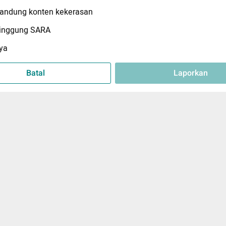
ndung konten kekerasan
inggung SARA
ya
Batal
Laporkan