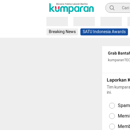
Pencarian
Loading
Loading
Loading
Breaking News
SATU Indonesia Awards
Grab Bantah
kumparanTE
Laporkan 
Tim kumpara
ini.
Spam,
Memil
Memba