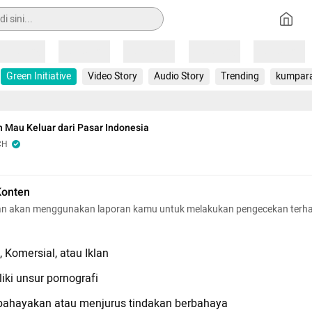
Loading
Loading
Loading
Loading
Loading
Green Initiative
Video Story
Audio Story
Trending
kumpar
 Mau Keluar dari Pasar Indonesia
CH
Konten
n akan menggunakan laporan kamu untuk melakukan pengecekan terh
 Komersial, atau Iklan
iki unsur pornografi
hayakan atau menjurus tindakan berbahaya