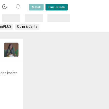
Masuk
Buat Tulisan
Loading
Loading
Lainnya
anPLUS
Opini & Cerita
adap konten