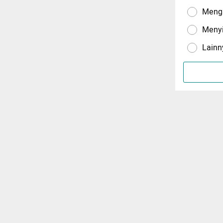
Menga
Meny
Lainn