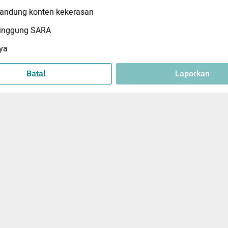
ndung konten kekerasan
inggung SARA
ya
Batal
Laporkan