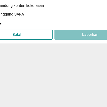
ndung konten kekerasan
inggung SARA
ya
Batal
Laporkan