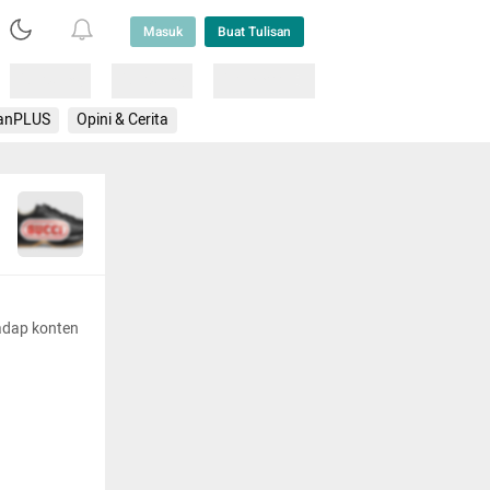
Masuk
Buat Tulisan
Loading
Loading
Lainnya
anPLUS
Opini & Cerita
adap konten