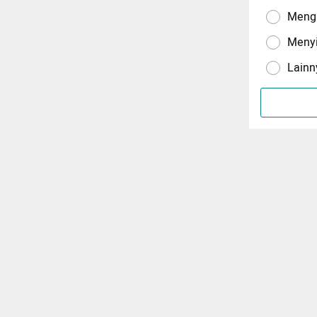
Menga
Meny
Lainn