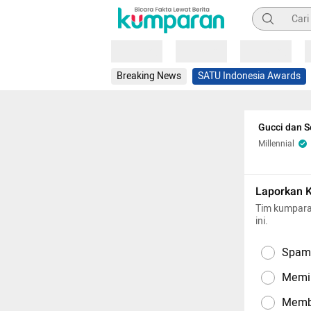
Pencarian
Loading
Loading
Loading
Breaking News
SATU Indonesia Awards
Gucci dan S
Millennial
Laporkan 
Tim kumpara
ini.
Spam,
Memil
Memba