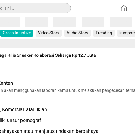
Loading
Loading
Loading
Loading
Loading
Green Initiative
Video Story
Audio Story
Trending
kumpar
ega Rilis Sneaker Kolaborasi Seharga Rp 12,7 Juta
Konten
n akan menggunakan laporan kamu untuk melakukan pengecekan terh
 Komersial, atau Iklan
iki unsur pornografi
hayakan atau menjurus tindakan berbahaya