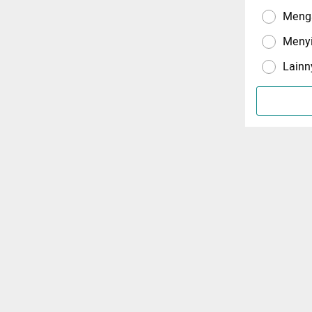
Menga
Meny
Lainn