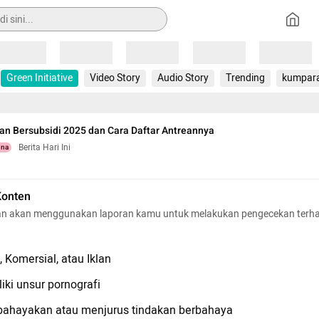
Loading
Loading
Loading
Loading
Loading
Green Initiative
Video Story
Audio Story
Trending
kumpar
n Bersubsidi 2025 dan Cara Daftar Antreannya
Berita Hari Ini
una
Konten
n akan menggunakan laporan kamu untuk melakukan pengecekan terh
 Komersial, atau Iklan
iki unsur pornografi
hayakan atau menjurus tindakan berbahaya