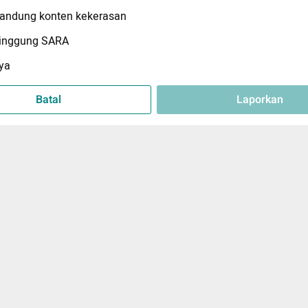
ndung konten kekerasan
inggung SARA
ya
Batal
Laporkan