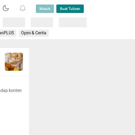
Masuk
Buat Tulisan
Loading
Loading
Lainnya
anPLUS
Opini & Cerita
adap konten