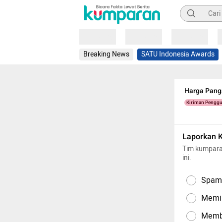
Pencarian
Loading
Loading
Loading
Breaking News
SATU Indonesia Awards
Harga Panga
Kiriman Pengg
Laporkan 
Tim kumpara
ini.
Spam,
Memil
Memba