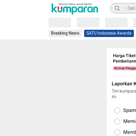
Pencarian
Loading
Loading
Loading
Breaking News
SATU Indonesia Awards
Harga Tiket
Pembelian
Kiriman Pengg
Laporkan 
Tim kumpara
ini.
Spam,
Memil
Memba