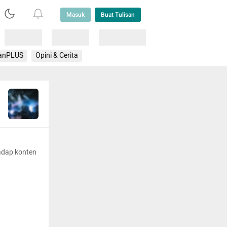
Masuk
Buat Tulisan
Loading
Loading
Lainnya
anPLUS
Opini & Cerita
adap konten