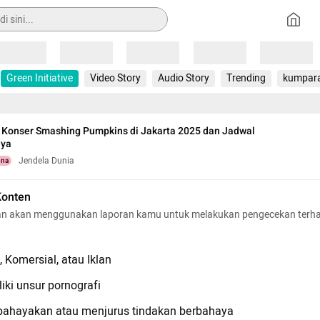
Loading
Loading
Loading
Loading
Loading
Green Initiative
Video Story
Audio Story
Trending
kumpar
 Konser Smashing Pumpkins di Jakarta 2025 dan Jadwal
nya
Jendela Dunia
una
Konten
n akan menggunakan laporan kamu untuk melakukan pengecekan terh
 Komersial, atau Iklan
iki unsur pornografi
hayakan atau menjurus tindakan berbahaya