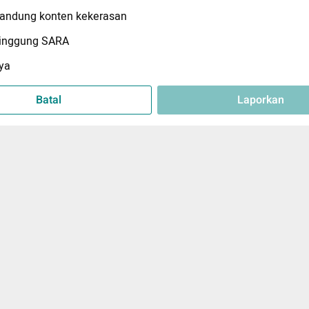
ndung konten kekerasan
inggung SARA
ya
Batal
Laporkan