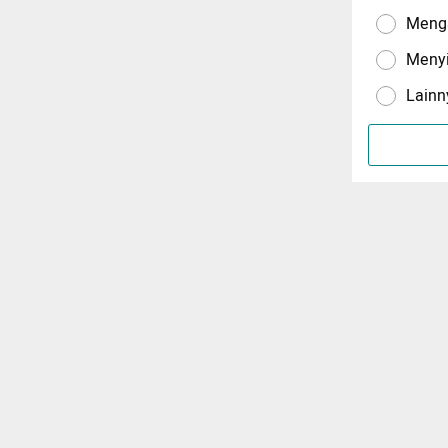
Menga
Meny
Lainn