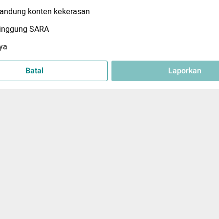
ndung konten kekerasan
inggung SARA
ya
Batal
Laporkan