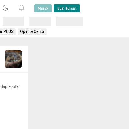
Masuk
Buat Tulisan
Loading
Loading
Lainnya
anPLUS
Opini & Cerita
adap konten