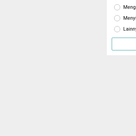
Menga
Meny
Lainn