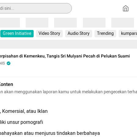
Loading
Loading
Loading
Loading
Loading
Green Initiative
Video Story
Audio Story
Trending
kumpar
erpisahan di Kemenkeu, Tangis Sri Mulyani Pecah di Pelukan Suami
NIS
Konten
n akan menggunakan laporan kamu untuk melakukan pengecekan terh
 Komersial, atau Iklan
iki unsur pornografi
hayakan atau menjurus tindakan berbahaya