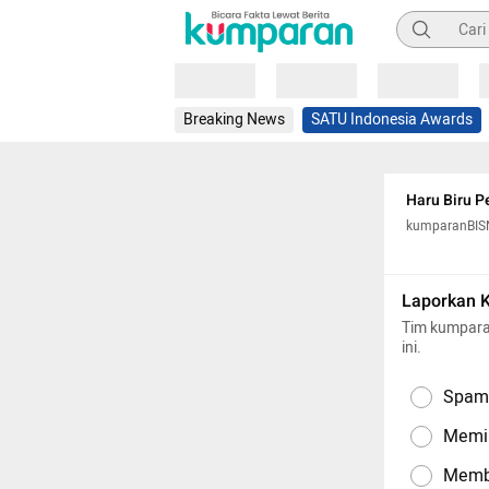
Pencarian
Loading
Loading
Loading
Breaking News
SATU Indonesia Awards
Haru Biru P
kumparanBIS
Laporkan 
Tim kumpara
ini.
Spam,
Memil
Memba