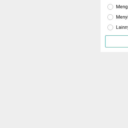
Menga
Meny
Lainn