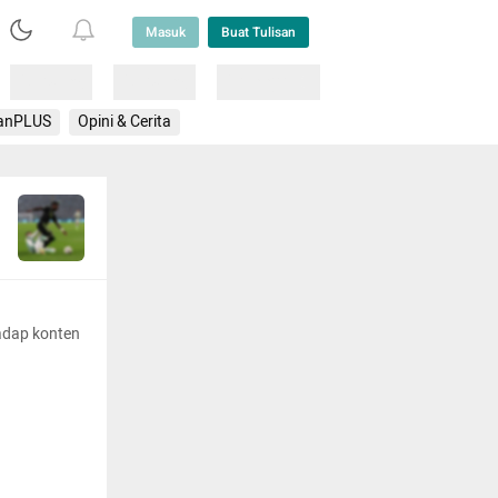
Masuk
Buat Tulisan
Loading
Loading
Lainnya
anPLUS
Opini & Cerita
adap konten