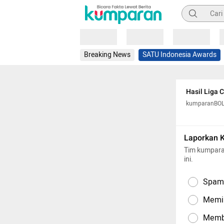
Pencarian
Loading
Loading
Loading
Breaking News
SATU Indonesia Awards
Hasil Liga 
kumparanBO
Laporkan 
Tim kumpara
ini.
Spam,
Memil
Memba