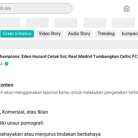
Loading
Loading
Loading
Loading
Loading
Green Initiative
Video Story
Audio Story
Trending
kumpar
Champions: Eden Hazard Cetak Gol, Real Madrid Tumbangkan Celtic FC
LA
Konten
n akan menggunakan laporan kamu untuk melakukan pengecekan terh
 Komersial, atau Iklan
iki unsur pornografi
hayakan atau menjurus tindakan berbahaya