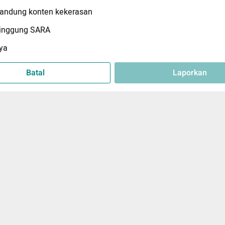
ndung konten kekerasan
inggung SARA
ya
Batal
Laporkan