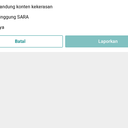
ndung konten kekerasan
inggung SARA
ya
Batal
Laporkan