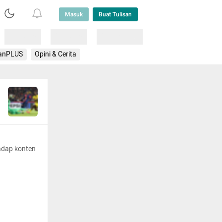
Masuk
Buat Tulisan
Loading
Loading
Lainnya
anPLUS
Opini & Cerita
adap konten