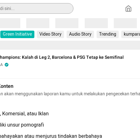
Loading
Loading
Loading
Loading
Loading
Green Initiative
Video Story
Audio Story
Trending
kumpar
Champions: Kalah di Leg 2, Barcelona & PSG Tetap ke Semifinal
LA
Konten
n akan menggunakan laporan kamu untuk melakukan pengecekan terh
 Komersial, atau Iklan
iki unsur pornografi
hayakan atau menjurus tindakan berbahaya