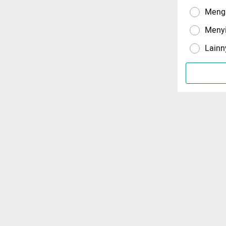
Menga
Meny
Lainn