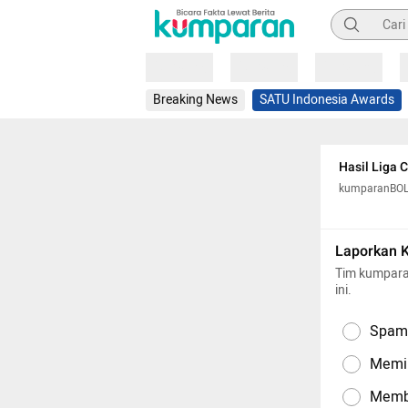
Pencarian
Loading
Loading
Loading
Breaking News
SATU Indonesia Awards
Hasil Liga 
kumparanBO
Laporkan 
Tim kumpara
ini.
Spam,
Memil
Memba