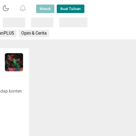
Masuk
Buat Tulisan
Loading
Loading
Lainnya
anPLUS
Opini & Cerita
adap konten