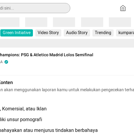
Loading
Loading
Loading
Loading
Loading
Green Initiative
Video Story
Audio Story
Trending
kumpar
Champions: PSG & Atletico Madrid Lolos Semifinal
LA
Konten
n akan menggunakan laporan kamu untuk melakukan pengecekan terh
 Komersial, atau Iklan
iki unsur pornografi
hayakan atau menjurus tindakan berbahaya