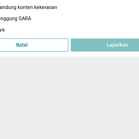
ndung konten kekerasan
inggung SARA
ya
Batal
Laporkan