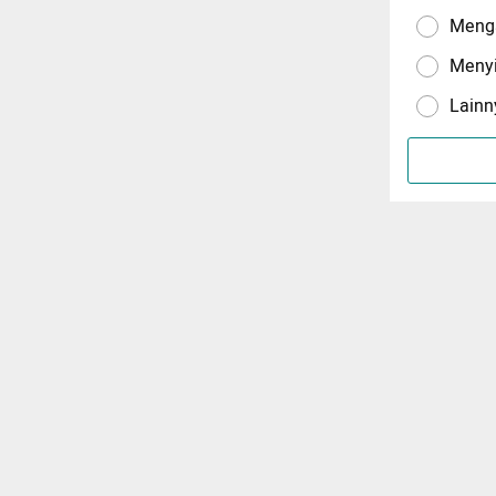
Menga
Meny
Lainn