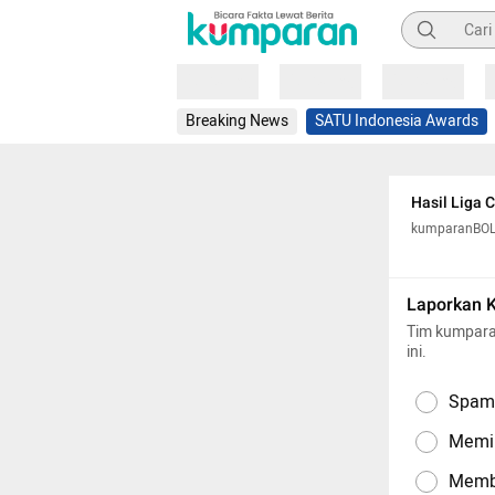
Pencarian
Loading
Loading
Loading
Breaking News
SATU Indonesia Awards
Hasil Liga 
kumparanBO
Laporkan 
Tim kumpara
ini.
Spam,
Memil
Memba