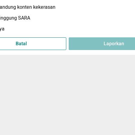
ndung konten kekerasan
inggung SARA
ya
Batal
Laporkan