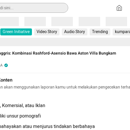
Loading
Loading
Loading
Loading
Loading
Green Initiative
Video Story
Audio Story
Trending
kumpar
Inggris: Kombinasi Rashford-Asensio Bawa Aston Villa Bungkam
LA
Konten
n akan menggunakan laporan kamu untuk melakukan pengecekan terh
 Komersial, atau Iklan
iki unsur pornografi
hayakan atau menjurus tindakan berbahaya