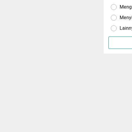
Menga
Meny
Lainn