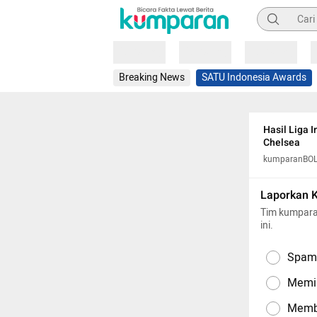
Pencarian
Loading
Loading
Loading
Breaking News
SATU Indonesia Awards
Hasil Liga 
Chelsea
kumparanBO
Laporkan 
Tim kumpara
ini.
Spam,
Memil
Memba