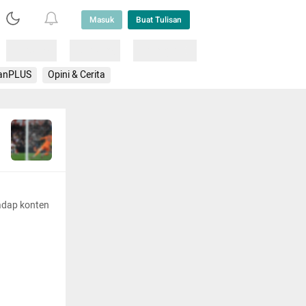
Masuk
Buat Tulisan
Loading
Loading
Lainnya
anPLUS
Opini & Cerita
adap konten