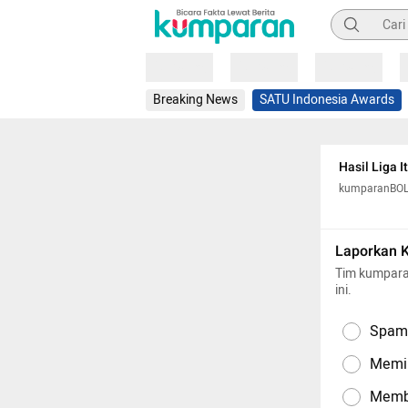
Pencarian
Loading
Loading
Loading
Breaking News
SATU Indonesia Awards
Hasil Liga I
kumparanBO
Laporkan 
Tim kumpara
ini.
Spam,
Memil
Memba