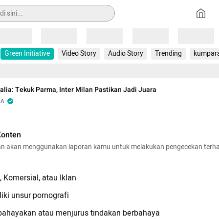
Loading
Loading
Loading
Loading
Loading
Green Initiative
Video Story
Audio Story
Trending
kumpar
talia: Tekuk Parma, Inter Milan Pastikan Jadi Juara
LA
Konten
n akan menggunakan laporan kamu untuk melakukan pengecekan terh
 Komersial, atau Iklan
iki unsur pornografi
hayakan atau menjurus tindakan berbahaya