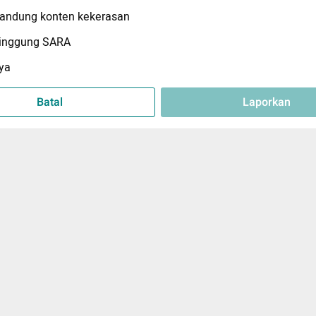
ndung konten kekerasan
inggung SARA
ya
Batal
Laporkan