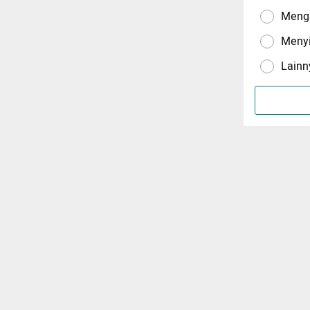
Menga
Meny
Lainn