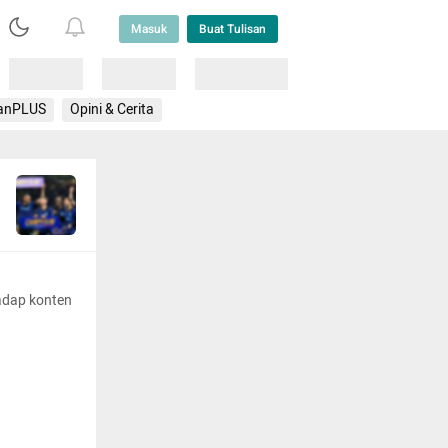
Masuk
Buat Tulisan
Loading
Loading
Lainnya
anPLUS
Opini & Cerita
adap konten