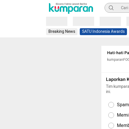
Pencarian
Loading
Loading
Loading
Breaking News
SATU Indonesia Awards
Hati-hati P
kumparanFO
Laporkan 
Tim kumpara
ini.
Spam,
Memil
Memba