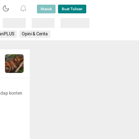
Masuk
Buat Tulisan
Loading
Loading
Lainnya
anPLUS
Opini & Cerita
adap konten