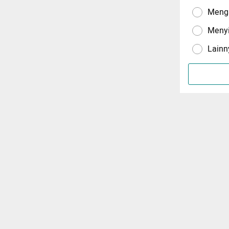
Menga
Meny
Lainn