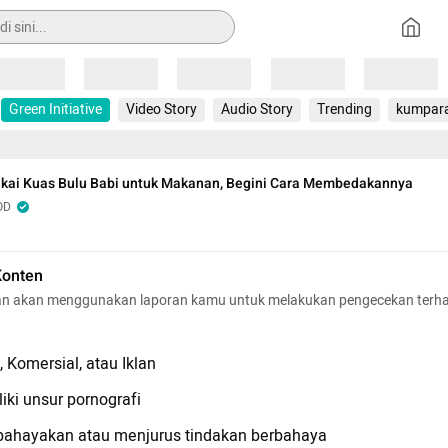
Loading
Loading
Loading
Loading
Loading
Green Initiative
Video Story
Audio Story
Trending
kumpar
akai Kuas Bulu Babi untuk Makanan, Begini Cara Membedakannya
OD
Konten
n akan menggunakan laporan kamu untuk melakukan pengecekan terh
 Komersial, atau Iklan
iki unsur pornografi
hayakan atau menjurus tindakan berbahaya