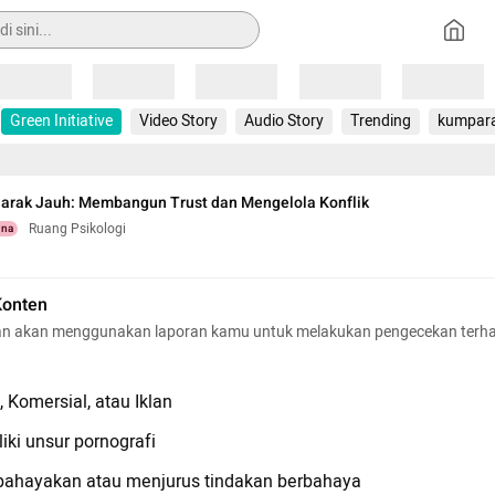
Loading
Loading
Loading
Loading
Loading
Green Initiative
Video Story
Audio Story
Trending
kumpar
arak Jauh: Membangun Trust dan Mengelola Konflik
Ruang Psikologi
una
Konten
n akan menggunakan laporan kamu untuk melakukan pengecekan terh
 Komersial, atau Iklan
iki unsur pornografi
hayakan atau menjurus tindakan berbahaya