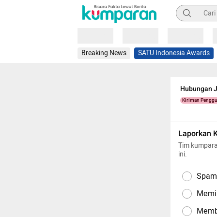
Pencarian
Loading
Loading
Loading
Breaking News
SATU Indonesia Awards
Hubungan J
Kiriman Pengg
Laporkan 
Tim kumpara
ini.
Spam,
Memil
Memba