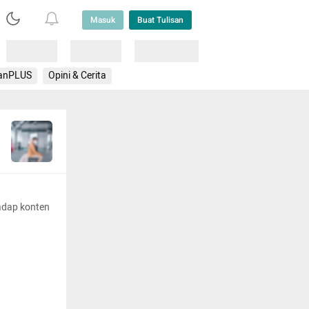
Masuk
Buat Tulisan
Loading
Loading
Lainnya
anPLUS
Opini & Cerita
adap konten