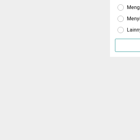
Menga
Meny
Lainn