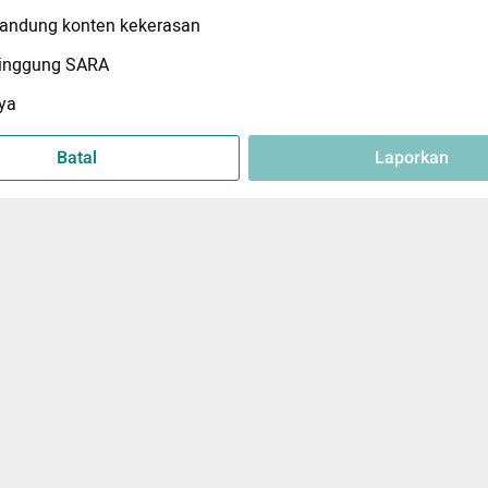
ndung konten kekerasan
inggung SARA
ya
Batal
Laporkan