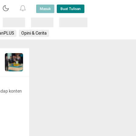
Masuk
Buat Tulisan
Loading
Loading
Lainnya
anPLUS
Opini & Cerita
adap konten