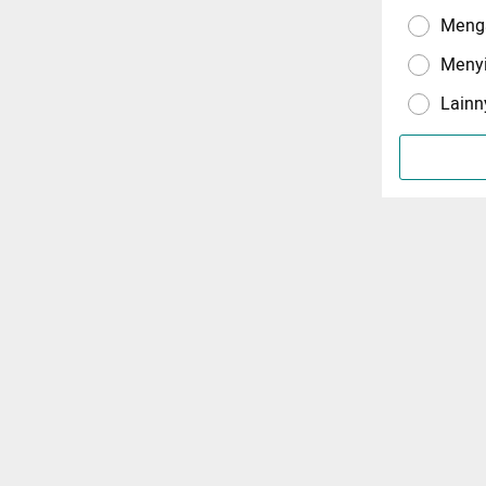
Menga
Meny
Lainn