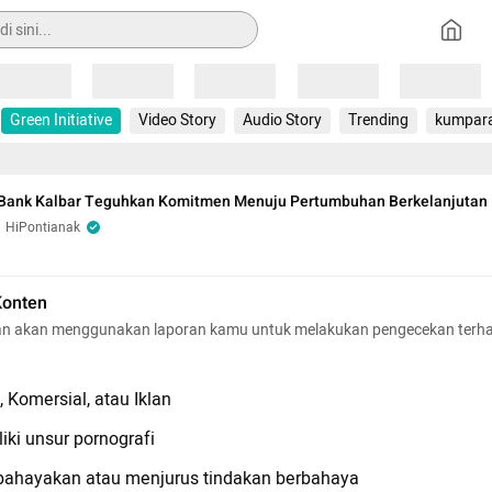
Loading
Loading
Loading
Loading
Loading
Green Initiative
Video Story
Audio Story
Trending
kumpar
 Bank Kalbar Teguhkan Komitmen Menuju Pertumbuhan Berkelanjutan
HiPontianak
Konten
n akan menggunakan laporan kamu untuk melakukan pengecekan terh
 Komersial, atau Iklan
iki unsur pornografi
hayakan atau menjurus tindakan berbahaya