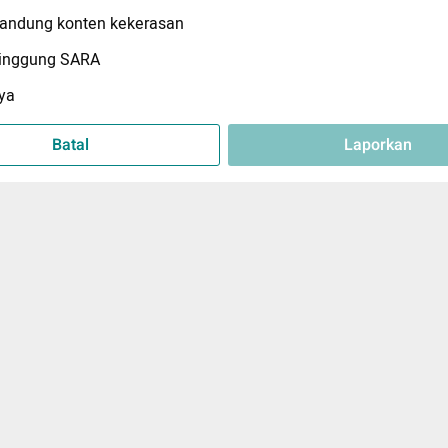
ndung konten kekerasan
inggung SARA
ya
Batal
Laporkan