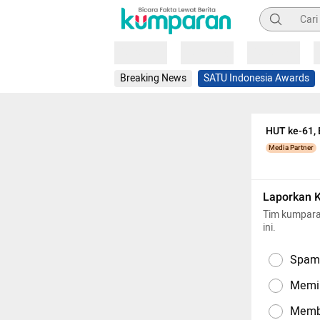
Pencarian
Loading
Loading
Loading
Breaking News
SATU Indonesia Awards
HUT ke-61,
Media Partner
Laporkan 
Tim kumpara
ini.
Spam,
Memil
Memba