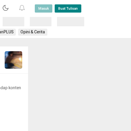
Masuk
Buat Tulisan
Loading
Loading
Lainnya
anPLUS
Opini & Cerita
adap konten