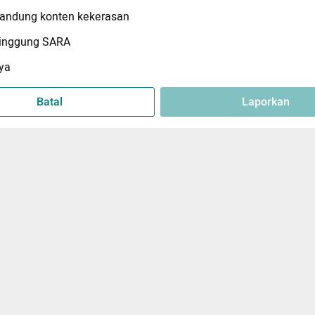
ndung konten kekerasan
inggung SARA
ya
Batal
Laporkan