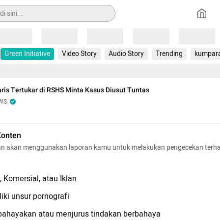
Loading
Loading
Loading
Loading
Loading
Green Initiative
Video Story
Audio Story
Trending
kumpar
aris Tertukar di RSHS Minta Kasus Diusut Tuntas
WS
Konten
n akan menggunakan laporan kamu untuk melakukan pengecekan terh
 Komersial, atau Iklan
iki unsur pornografi
hayakan atau menjurus tindakan berbahaya