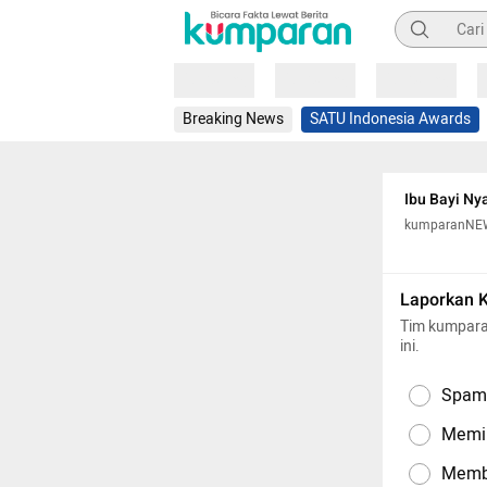
Pencarian
Loading
Loading
Loading
Breaking News
SATU Indonesia Awards
Ibu Bayi Ny
kumparanNE
Laporkan 
Tim kumpara
ini.
Spam,
Memil
Memba