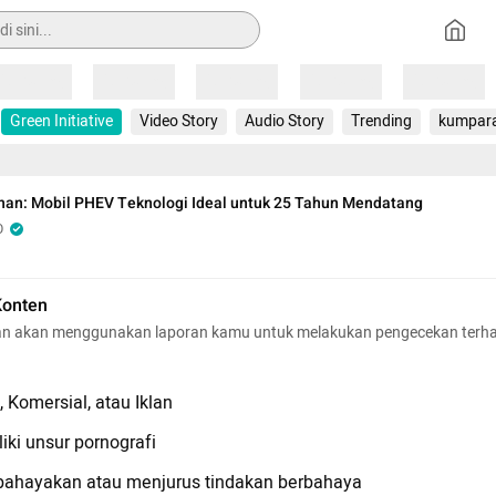
Loading
Loading
Loading
Loading
Loading
Green Initiative
Video Story
Audio Story
Trending
kumpar
nan: Mobil PHEV Teknologi Ideal untuk 25 Tahun Mendatang
O
Konten
n akan menggunakan laporan kamu untuk melakukan pengecekan terh
 Komersial, atau Iklan
iki unsur pornografi
hayakan atau menjurus tindakan berbahaya