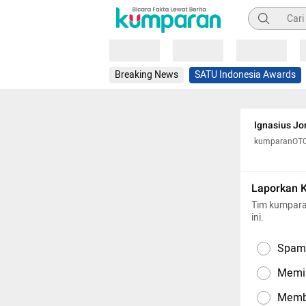
Pencarian
Loading
Loading
Loading
Breaking News
SATU Indonesia Awards
Ignasius Jo
kumparanOT
Laporkan 
Tim kumpara
ini.
Spam,
Memil
Memba