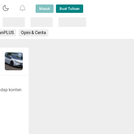
Masuk
Buat Tulisan
Loading
Loading
Lainnya
anPLUS
Opini & Cerita
adap konten