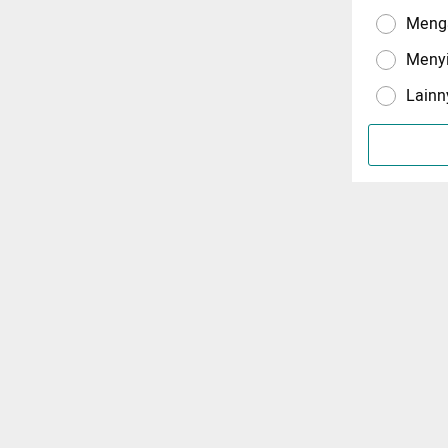
Menga
Meny
Lainn