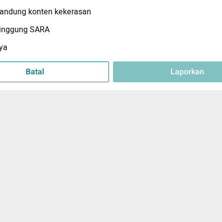
ndung konten kekerasan
inggung SARA
ya
Batal
Laporkan