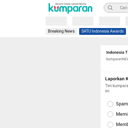
Pencarian
Loading
Loading
Loading
Breaking News
SATU Indonesia Awards
Indonesia T
kumparanNE
Laporkan 
Tim kumpara
ini.
Spam,
Memil
Memba