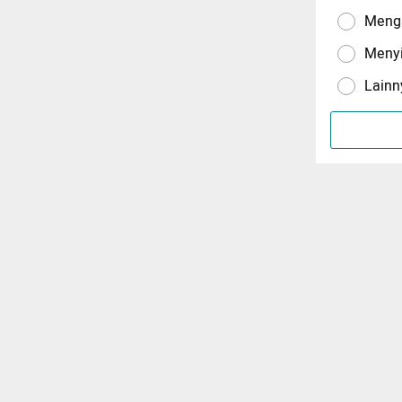
Menga
Meny
Lainn