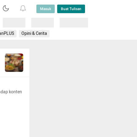
Masuk
Buat Tulisan
Loading
Loading
Lainnya
anPLUS
Opini & Cerita
adap konten