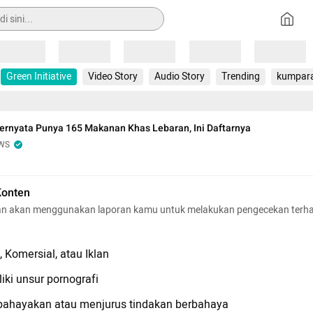
Loading
Loading
Loading
Loading
Loading
Green Initiative
Video Story
Audio Story
Trending
kumpar
ernyata Punya 165 Makanan Khas Lebaran, Ini Daftarnya
WS
Konten
n akan menggunakan laporan kamu untuk melakukan pengecekan terh
 Komersial, atau Iklan
iki unsur pornografi
hayakan atau menjurus tindakan berbahaya