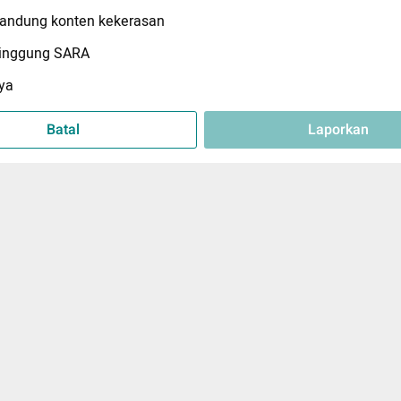
ndung konten kekerasan
inggung SARA
ya
Batal
Laporkan