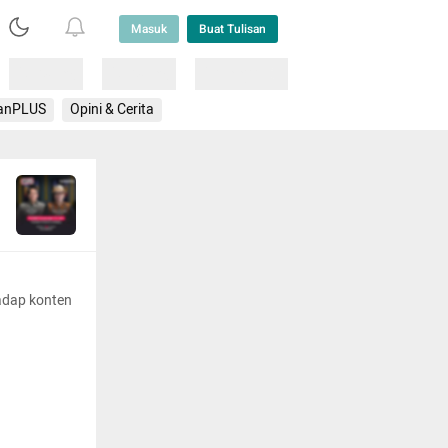
Masuk
Buat Tulisan
Loading
Loading
Lainnya
anPLUS
Opini & Cerita
adap konten