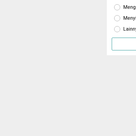
Menga
Meny
Lainn