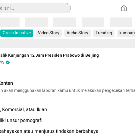
Loading
Loading
Loading
Loading
Loading
Green Initiative
Video Story
Audio Story
Trending
kumpar
 Balik Kunjungan 12 Jam Presiden Prabowo di Beijing
WS
Konten
n akan menggunakan laporan kamu untuk melakukan pengecekan terh
 Komersial, atau Iklan
iki unsur pornografi
hayakan atau menjurus tindakan berbahaya