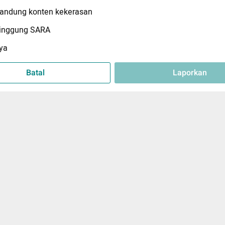
ndung konten kekerasan
inggung SARA
ya
Batal
Laporkan