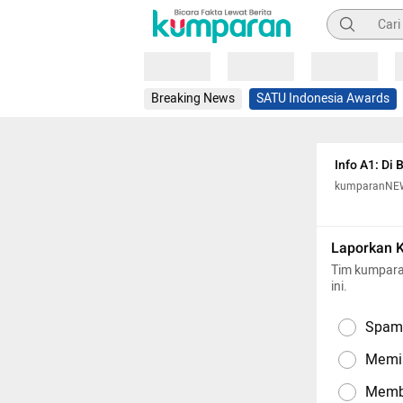
Pencarian
Loading
Loading
Loading
Breaking News
SATU Indonesia Awards
Info A1: Di
kumparanNE
Laporkan 
Tim kumpara
ini.
Spam,
Memil
Memba