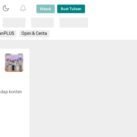
Masuk
Buat Tulisan
Loading
Loading
Lainnya
anPLUS
Opini & Cerita
adap konten