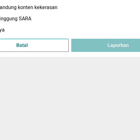
ndung konten kekerasan
inggung SARA
ya
Batal
Laporkan