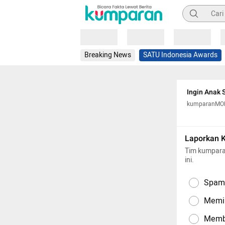
Pencarian
Loading
Loading
Loading
Breaking News
SATU Indonesia Awards
Ingin Anak 
kumparanM
Laporkan 
Tim kumpara
ini.
Spam,
Memil
Memba