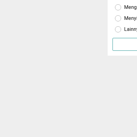
Menga
Meny
Lainn