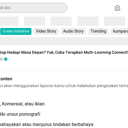
Loading
Loading
Loading
Loading
Loading
Green Initiative
Video Story
Audio Story
Trending
kumpar
Siap Hadapi Masa Depan? Yuk, Coba Terapkan Multi-Learning Connect!
OM
Konten
n akan menggunakan laporan kamu untuk melakukan pengecekan terh
 Komersial, atau Iklan
iki unsur pornografi
hayakan atau menjurus tindakan berbahaya