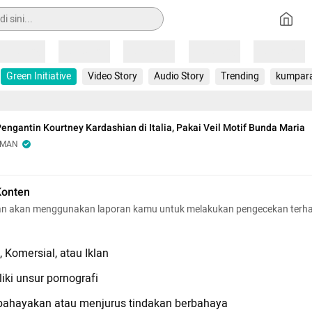
Loading
Loading
Loading
Loading
Loading
Green Initiative
Video Story
Audio Story
Trending
kumpar
Pengantin Kourtney Kardashian di Italia, Pakai Veil Motif Bunda Maria
OMAN
Konten
n akan menggunakan laporan kamu untuk melakukan pengecekan terh
 Komersial, atau Iklan
iki unsur pornografi
hayakan atau menjurus tindakan berbahaya