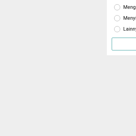
Menga
Meny
Lainn