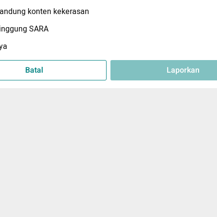
ndung konten kekerasan
inggung SARA
ya
Batal
Laporkan