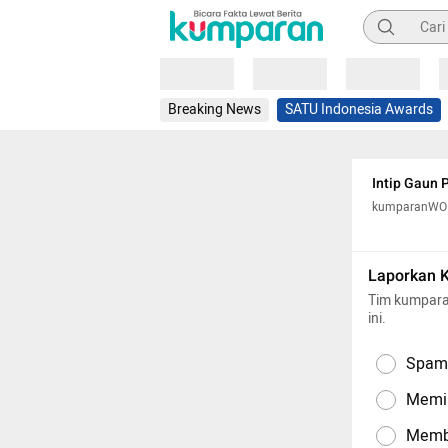
Pencarian
Loading
Loading
Loading
Breaking News
SATU Indonesia Awards
Intip Gaun 
kumparanW
Laporkan 
Tim kumpara
ini.
Spam,
Memil
Memba