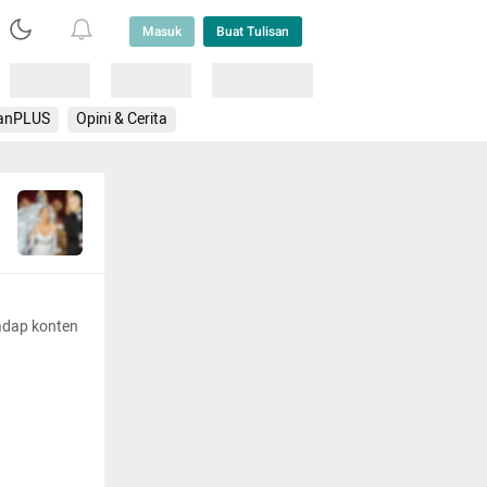
Masuk
Buat Tulisan
Loading
Loading
Lainnya
anPLUS
Opini & Cerita
adap konten