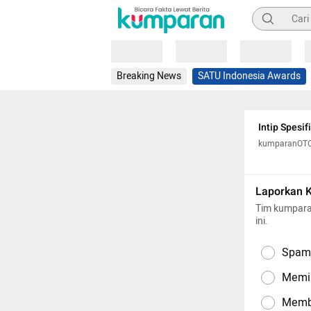
Pencarian
Loading
Loading
Loading
Breaking News
SATU Indonesia Awards
Intip Spesif
kumparanOT
Laporkan 
Tim kumpara
ini.
Spam,
Memil
Memba