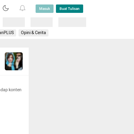
Masuk
Buat Tulisan
Loading
Loading
Lainnya
anPLUS
Opini & Cerita
adap konten