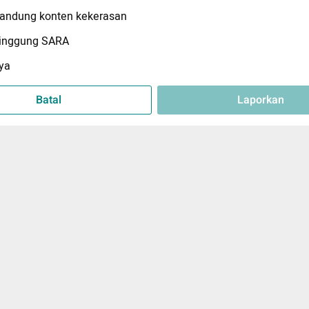
ndung konten kekerasan
inggung SARA
ya
Batal
Laporkan