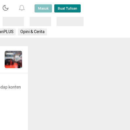
Masuk
Buat Tulisan
Loading
Loading
Lainnya
anPLUS
Opini & Cerita
adap konten