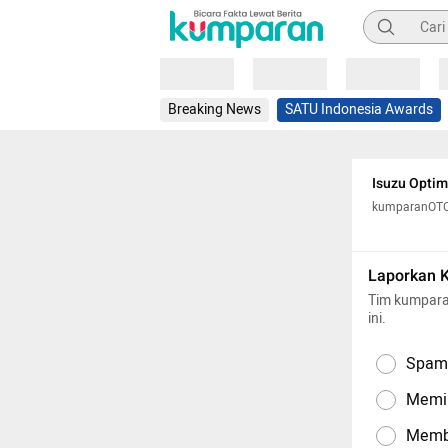
Pencarian
Loading
Loading
Loading
Breaking News
SATU Indonesia Awards
Isuzu Optim
kumparanOT
Laporkan 
Tim kumpara
ini.
Spam,
Memil
Memba