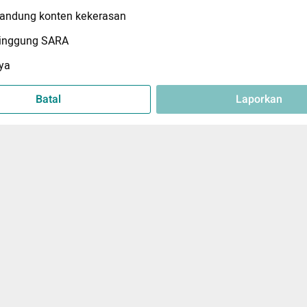
ndung konten kekerasan
inggung SARA
ya
Batal
Laporkan