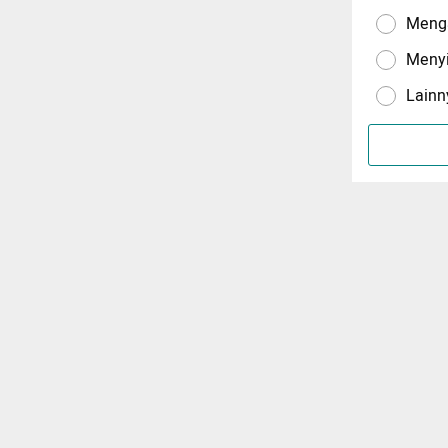
Menga
Meny
Lainn