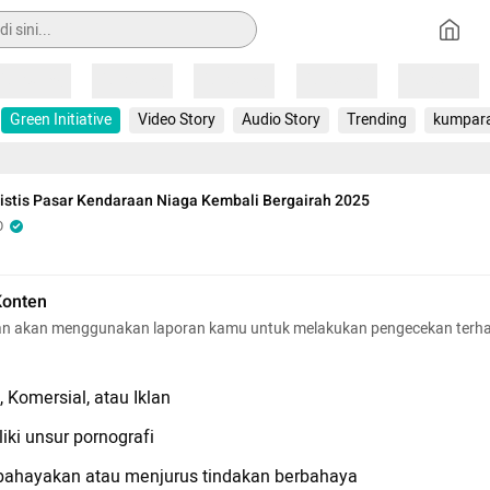
Loading
Loading
Loading
Loading
Loading
Green Initiative
Video Story
Audio Story
Trending
kumpar
istis Pasar Kendaraan Niaga Kembali Bergairah 2025
O
Konten
n akan menggunakan laporan kamu untuk melakukan pengecekan terh
 Komersial, atau Iklan
iki unsur pornografi
hayakan atau menjurus tindakan berbahaya