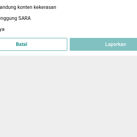
ndung konten kekerasan
inggung SARA
ya
Batal
Laporkan