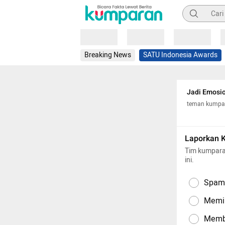
Pencarian
Loading
Loading
Loading
Breaking News
SATU Indonesia Awards
Jadi Emosio
teman kumpa
Laporkan 
Tim kumpara
ini.
Spam,
Memil
Memba