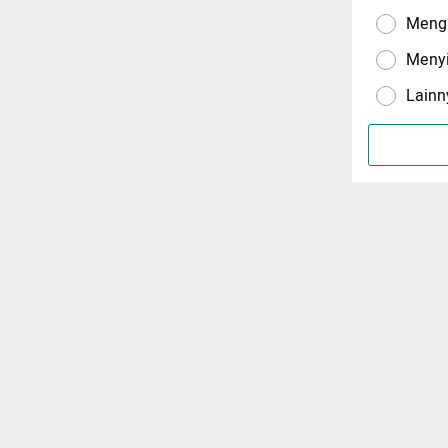
Menga
Meny
Lainn