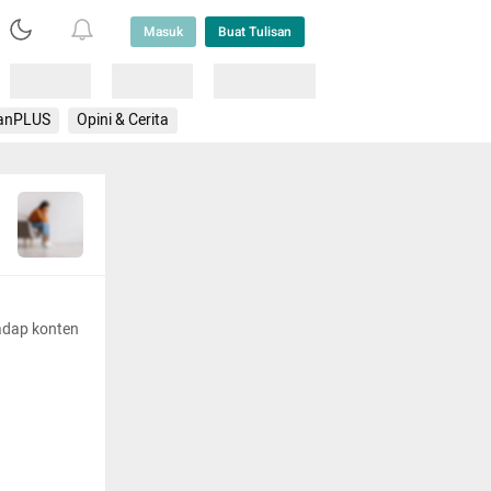
Masuk
Buat Tulisan
Loading
Loading
Lainnya
anPLUS
Opini & Cerita
adap konten