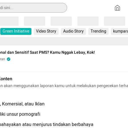
Loading
Loading
Loading
Loading
Loading
Green Initiative
Video Story
Audio Story
Trending
kumpar
nal dan Sensitif Saat PMS? Kamu Nggak Lebay, Kok!
ran
Konten
n akan menggunakan laporan kamu untuk melakukan pengecekan terh
 Komersial, atau Iklan
iki unsur pornografi
hayakan atau menjurus tindakan berbahaya