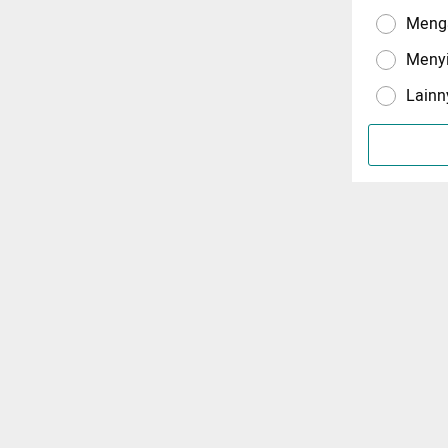
Menga
Meny
Lainn