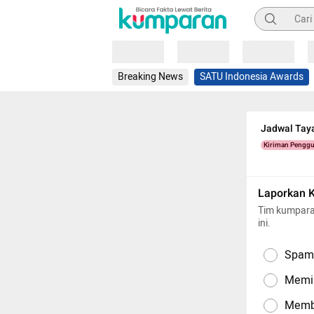
Pencarian
Loading
Loading
Loading
Breaking News
SATU Indonesia Awards
Jadwal Tay
Kiriman Pengg
Laporkan 
Tim kumpara
ini.
Spam,
Memil
Memba