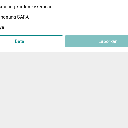
ndung konten kekerasan
inggung SARA
ya
Batal
Laporkan