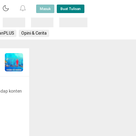
Masuk
Buat Tulisan
Loading
Loading
Lainnya
anPLUS
Opini & Cerita
adap konten