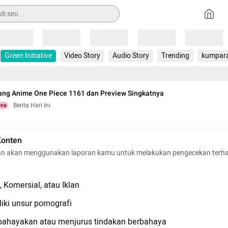
Loading
Loading
Loading
Loading
Loading
Green Initiative
Video Story
Audio Story
Trending
kumpar
ang Anime One Piece 1161 dan Preview Singkatnya
Berita Hari Ini
una
Konten
n akan menggunakan laporan kamu untuk melakukan pengecekan terh
 Komersial, atau Iklan
iki unsur pornografi
hayakan atau menjurus tindakan berbahaya