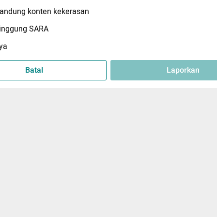
ndung konten kekerasan
inggung SARA
ya
Batal
Laporkan