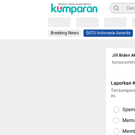
Pencarian
Loading
Loading
Loading
Breaking News
SATU Indonesia Awards
Jill Biden 
kumparanNE
Laporkan 
Tim kumpara
ini.
Spam,
Memil
Memba