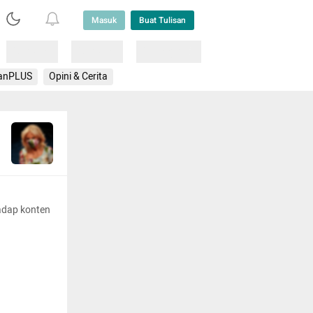
Masuk
Buat Tulisan
Loading
Loading
Lainnya
anPLUS
Opini & Cerita
adap konten