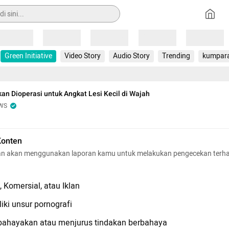
Loading
Loading
Loading
Loading
Loading
Green Initiative
Video Story
Audio Story
Trending
kumpar
Akan Dioperasi untuk Angkat Lesi Kecil di Wajah
WS
Konten
n akan menggunakan laporan kamu untuk melakukan pengecekan terh
 Komersial, atau Iklan
iki unsur pornografi
hayakan atau menjurus tindakan berbahaya