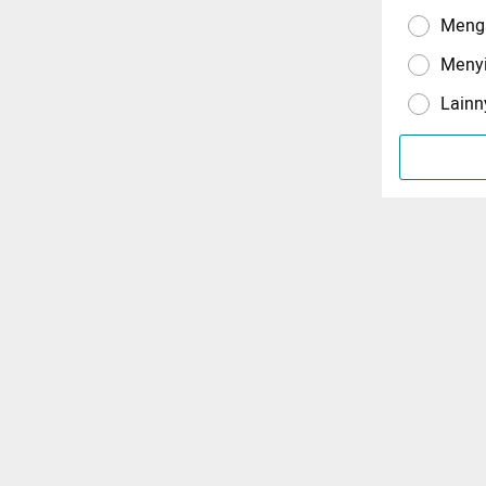
Menga
Meny
Lainn