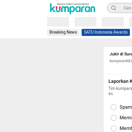
Pencarian
Loading
Loading
Loading
Breaking News
SATU Indonesia Awards
Jukir di Sur
kumparanNE
Laporkan 
Tim kumpara
ini.
Spam,
Memil
Memba