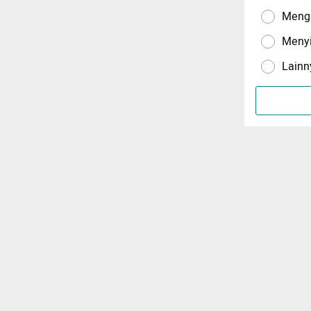
Menga
Meny
Lainn