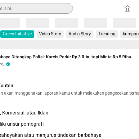
Loading
Loading
Loading
Loading
Loading
Green Initiative
Video Story
Audio Story
Trending
kumpar
abaya Ditangkap Polisi: Karcis Parkir Rp 3 Ribu tapi Minta Rp 5 Ribu
WS
Konten
n akan menggunakan laporan kamu untuk melakukan pengecekan terh
 Komersial, atau Iklan
iki unsur pornografi
hayakan atau menjurus tindakan berbahaya