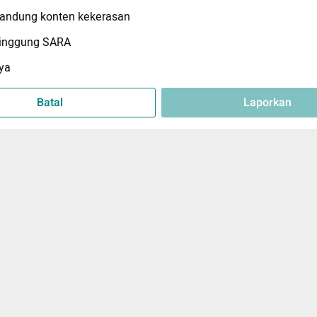
ndung konten kekerasan
inggung SARA
ya
Batal
Laporkan