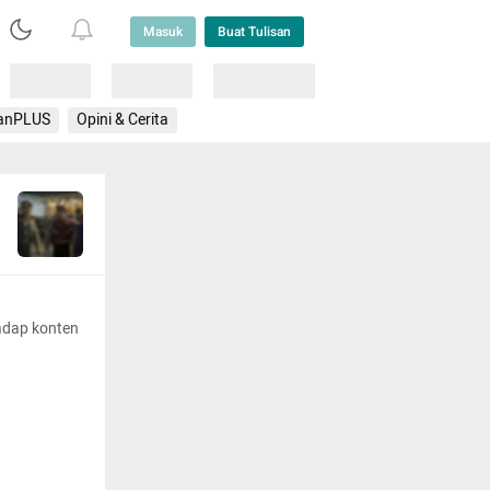
Masuk
Buat Tulisan
Loading
Loading
Lainnya
anPLUS
Opini & Cerita
adap konten