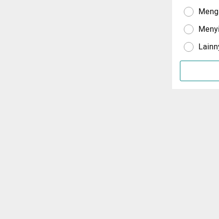
Menga
Meny
Lainn