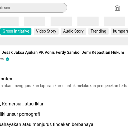
Loading
Loading
Loading
Loading
Loading
Green Initiative
Video Story
Audio Story
Trending
kumpar
 Desak Jaksa Ajukan PK Vonis Ferdy Sambo: Demi Kepastian Hukum
WS
Konten
n akan menggunakan laporan kamu untuk melakukan pengecekan terh
 Komersial, atau Iklan
iki unsur pornografi
hayakan atau menjurus tindakan berbahaya