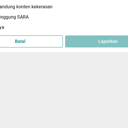
ndung konten kekerasan
inggung SARA
ya
Batal
Laporkan