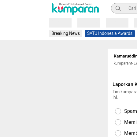
Pencarian
Loading
Loading
Loading
Breaking News
SATU Indonesia Awards
Kamaruddin
kumparanNE
Laporkan 
Tim kumpara
ini.
Spam,
Memil
Memba