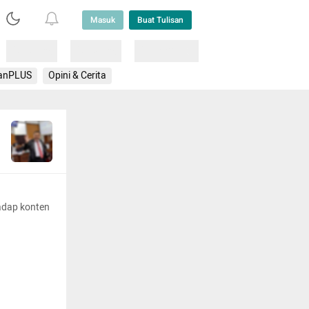
Masuk
Buat Tulisan
Loading
Loading
Lainnya
anPLUS
Opini & Cerita
adap konten