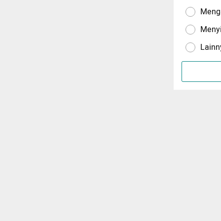
Menga
Meny
Lainn