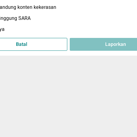
ndung konten kekerasan
inggung SARA
ya
Batal
Laporkan