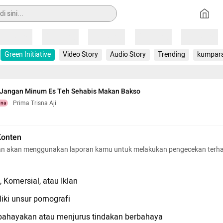
Loading
Loading
Loading
Loading
Loading
Green Initiative
Video Story
Audio Story
Trending
kumpar
l Jangan Minum Es Teh Sehabis Makan Bakso
Prima Trisna Aji
una
Konten
n akan menggunakan laporan kamu untuk melakukan pengecekan terh
 Komersial, atau Iklan
iki unsur pornografi
hayakan atau menjurus tindakan berbahaya