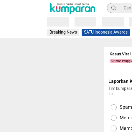
Pencarian
Loading
Loading
Loading
Breaking News
SATU Indonesia Awards
Kasus Vira
Kiriman Pengg
Laporkan 
Tim kumpara
ini.
Spam,
Memil
Memba