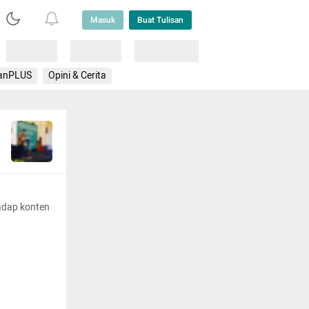
Masuk
Buat Tulisan
Loading
Loading
Lainnya
anPLUS
Opini & Cerita
adap konten