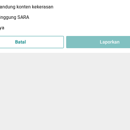
ndung konten kekerasan
inggung SARA
ya
Batal
Laporkan