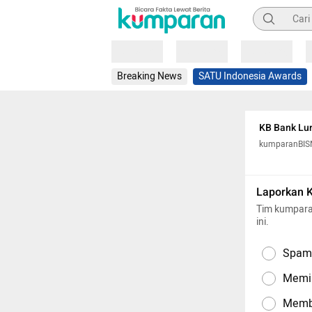
Pencarian
Loading
Loading
Loading
Breaking News
SATU Indonesia Awards
KB Bank Lun
kumparanBIS
Laporkan 
Tim kumpara
ini.
Spam,
Memil
Memba