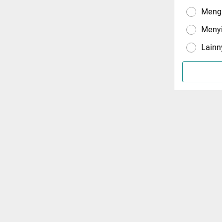
Menga
Meny
Lainn