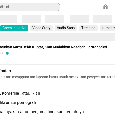
Loading
Loading
Loading
Loading
Loading
Green Initiative
Video Story
Audio Story
Trending
kumpar
curkan Kartu Debit KBstar, Kian Mudahkan Nasabah Bertransaksi
NIS
Konten
n akan menggunakan laporan kamu untuk melakukan pengecekan terh
 Komersial, atau Iklan
iki unsur pornografi
hayakan atau menjurus tindakan berbahaya