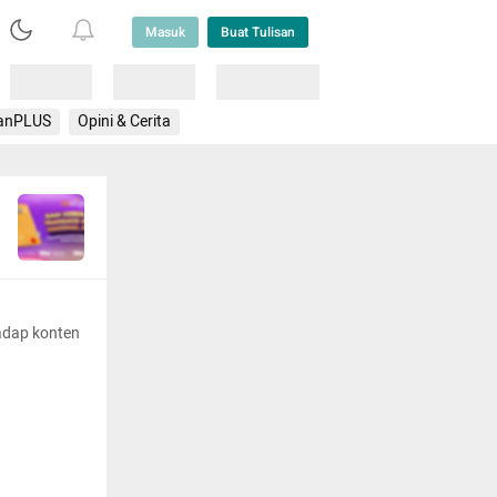
Masuk
Buat Tulisan
Loading
Loading
Lainnya
anPLUS
Opini & Cerita
adap konten