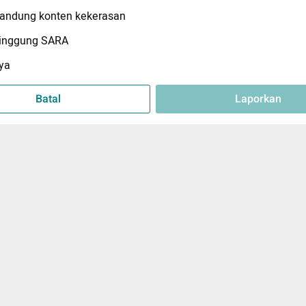
ndung konten kekerasan
inggung SARA
ya
Batal
Laporkan