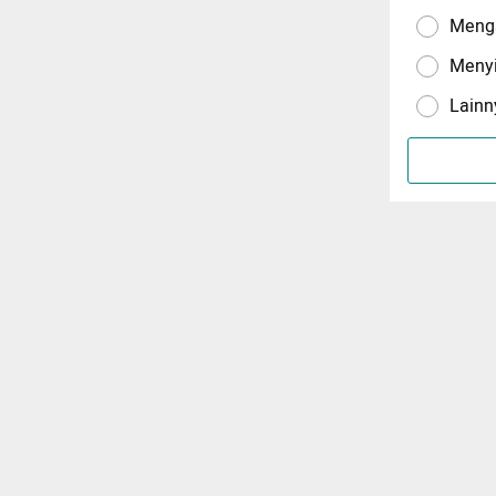
Menga
Meny
Lainn