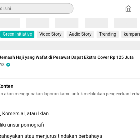
Loading
Loading
Loading
Loading
Loading
Green Initiative
Video Story
Audio Story
Trending
kumpar
Jemaah Haji yang Wafat di Pesawat Dapat Ekstra Cover Rp 125 Juta
WS
Konten
n akan menggunakan laporan kamu untuk melakukan pengecekan terh
 Komersial, atau Iklan
iki unsur pornografi
hayakan atau menjurus tindakan berbahaya