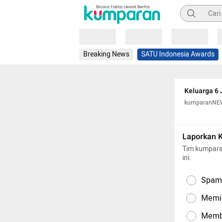
Pencarian
Loading
Loading
Loading
Breaking News
SATU Indonesia Awards
Keluarga 6 
kumparanNE
Laporkan 
Tim kumpara
ini.
Spam,
Memil
Memba