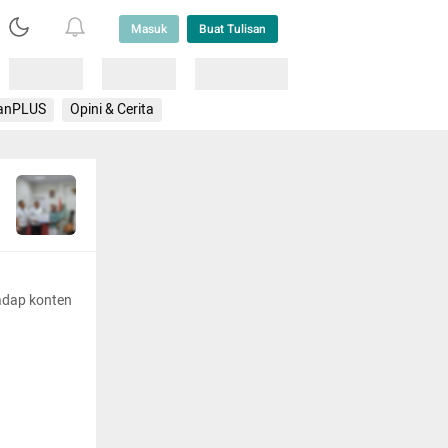
Masuk
Buat Tulisan
Loading
Loading
Lainnya
anPLUS
Opini & Cerita
adap konten