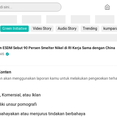
Loading
Loading
Loading
Loading
Loading
Green Initiative
Video Story
Audio Story
Trending
kumpar
 ESDM Sebut 90 Persen Smelter Nikel di RI Kerja Sama dengan China
NIS
Konten
n akan menggunakan laporan kamu untuk melakukan pengecekan terh
 Komersial, atau Iklan
iki unsur pornografi
hayakan atau menjurus tindakan berbahaya