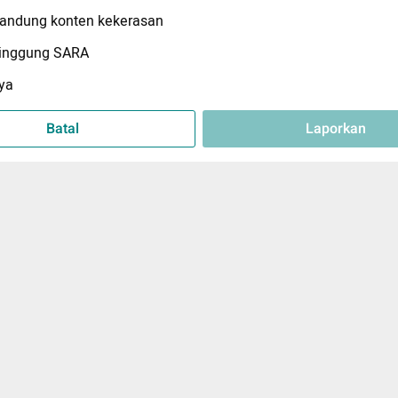
ndung konten kekerasan
inggung SARA
ya
Batal
Laporkan