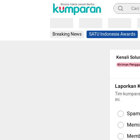
Pencarian
Loading
Loading
Loading
Breaking News
SATU Indonesia Awards
Kenali Solu
Kiriman Pengg
Laporkan 
Tim kumpara
ini.
Spam,
Memil
Memba