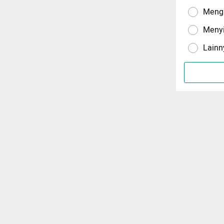
Menga
Meny
Lainn