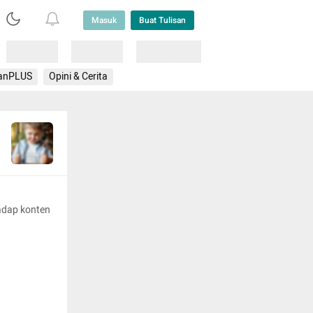
Masuk
Buat Tulisan
Loading
Loading
Lainnya
anPLUS
Opini & Cerita
adap konten