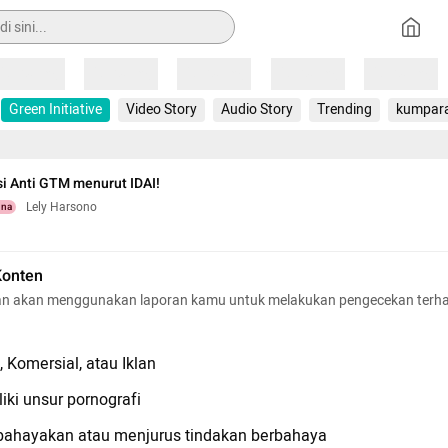
Loading
Loading
Loading
Loading
Loading
Green Initiative
Video Story
Audio Story
Trending
kumpar
si Anti GTM menurut IDAI!
Lely Harsono
una
Konten
n akan menggunakan laporan kamu untuk melakukan pengecekan terh
 Komersial, atau Iklan
iki unsur pornografi
hayakan atau menjurus tindakan berbahaya