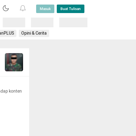
Masuk
Buat Tulisan
Loading
Loading
Lainnya
anPLUS
Opini & Cerita
adap konten