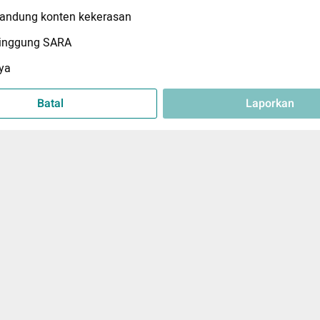
ndung konten kekerasan
inggung SARA
ya
Batal
Laporkan