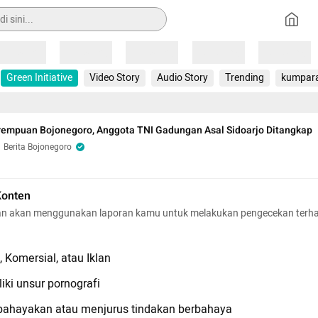
Loading
Loading
Loading
Loading
Loading
Green Initiative
Video Story
Audio Story
Trending
kumpar
rempuan Bojonegoro, Anggota TNI Gadungan Asal Sidoarjo Ditangkap
Berita Bojonegoro
Konten
n akan menggunakan laporan kamu untuk melakukan pengecekan terh
 Komersial, atau Iklan
iki unsur pornografi
hayakan atau menjurus tindakan berbahaya