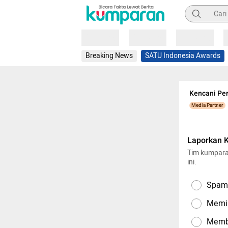
Pencarian
Loading
Loading
Loading
Breaking News
SATU Indonesia Awards
Kencani Pe
Media Partner
Laporkan 
Tim kumpara
ini.
Spam,
Memil
Memba