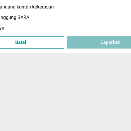
ndung konten kekerasan
inggung SARA
ya
Batal
Laporkan