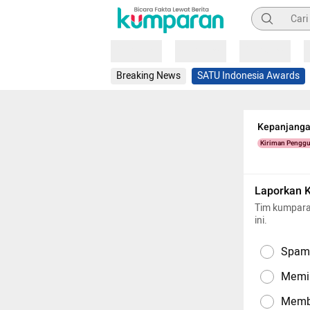
Pencarian
Loading
Loading
Loading
Breaking News
SATU Indonesia Awards
Kepanjanga
Kiriman Pengg
Laporkan 
Tim kumpara
ini.
Spam,
Memil
Memba