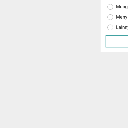
Menga
Meny
Lainn