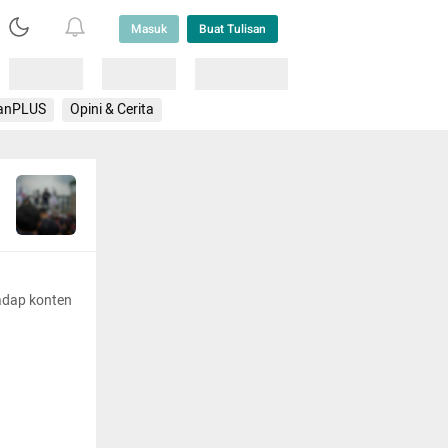
Masuk
Buat Tulisan
Loading
Loading
Lainnya
anPLUS
Opini & Cerita
adap konten