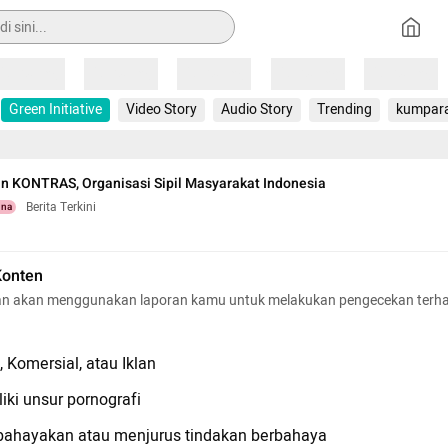
Loading
Loading
Loading
Loading
Loading
Green Initiative
Video Story
Audio Story
Trending
kumpar
n KONTRAS, Organisasi Sipil Masyarakat Indonesia
Berita Terkini
una
Konten
n akan menggunakan laporan kamu untuk melakukan pengecekan terh
 Komersial, atau Iklan
iki unsur pornografi
hayakan atau menjurus tindakan berbahaya