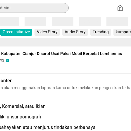
Loading
Loading
Loading
Loading
Loading
Green Initiative
Video Story
Audio Story
Trending
kumpar
Kabupaten Cianjur Disorot Usai Pakai Mobil Berpelat Lemhannas
WS
Konten
n akan menggunakan laporan kamu untuk melakukan pengecekan terh
 Komersial, atau Iklan
iki unsur pornografi
hayakan atau menjurus tindakan berbahaya