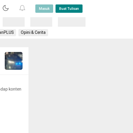
Masuk
Buat Tulisan
Loading
Loading
Lainnya
anPLUS
Opini & Cerita
adap konten