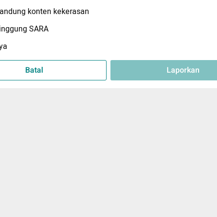
ndung konten kekerasan
inggung SARA
ya
Batal
Laporkan