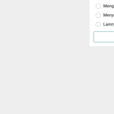
Menga
Meny
Lainn