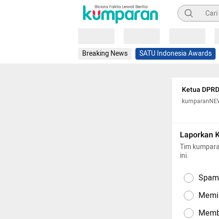
Pencarian
Loading
Loading
Loading
Breaking News
SATU Indonesia Awards
Ketua DPRD 
kumparanNE
Laporkan 
Tim kumpara
ini.
Spam,
Memil
Memba