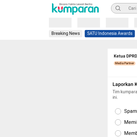
Pencarian
Loading
Loading
Loading
Breaking News
SATU Indonesia Awards
Ketua DPRD
Media Partner
Laporkan 
Tim kumpara
ini.
Spam,
Memil
Memba