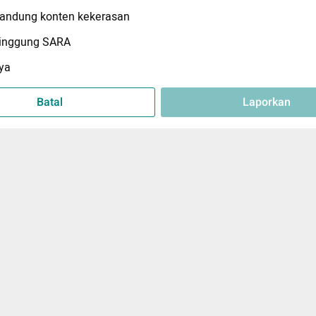
ndung konten kekerasan
inggung SARA
ya
Batal
Laporkan