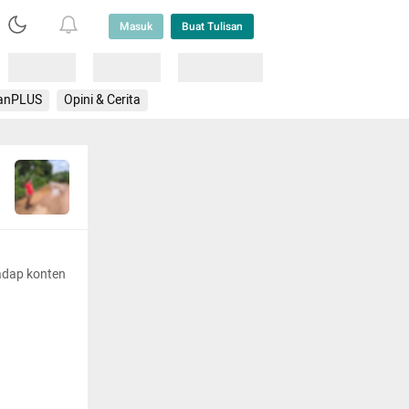
Masuk
Buat Tulisan
Loading
Loading
Lainnya
anPLUS
Opini & Cerita
adap konten