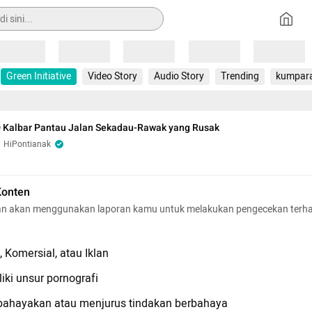
Loading
Loading
Loading
Loading
Loading
Green Initiative
Video Story
Audio Story
Trending
kumpar
 Kalbar Pantau Jalan Sekadau-Rawak yang Rusak
HiPontianak
Konten
n akan menggunakan laporan kamu untuk melakukan pengecekan terh
 Komersial, atau Iklan
iki unsur pornografi
hayakan atau menjurus tindakan berbahaya