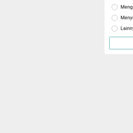
Menga
Meny
Lainn