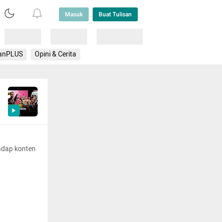
Masuk
Buat Tulisan
Loading
Loading
Lainnya
anPLUS
Opini & Cerita
adap konten