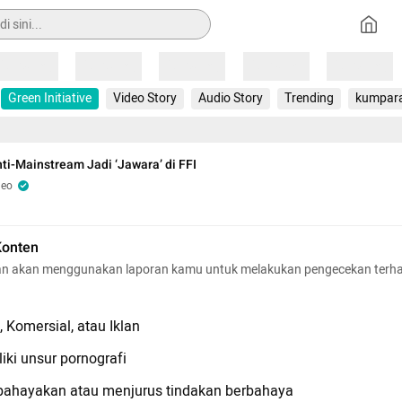
Loading
Loading
Loading
Loading
Loading
Green Initiative
Video Story
Audio Story
Trending
kumpar
nti-Mainstream Jadi ‘Jawara’ di FFI
deo
Konten
n akan menggunakan laporan kamu untuk melakukan pengecekan terh
 Komersial, atau Iklan
iki unsur pornografi
hayakan atau menjurus tindakan berbahaya