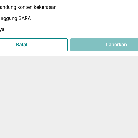
ndung konten kekerasan
inggung SARA
ya
Batal
Laporkan