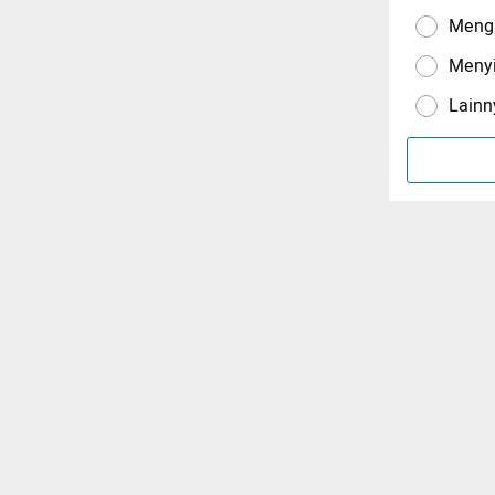
Menga
Meny
Lainn