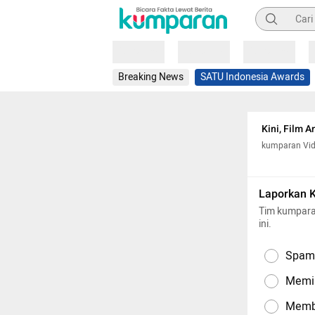
Pencarian
Loading
Loading
Loading
Breaking News
SATU Indonesia Awards
Kini, Film A
kumparan Vi
Laporkan 
Tim kumpara
ini.
Spam,
Memil
Memba