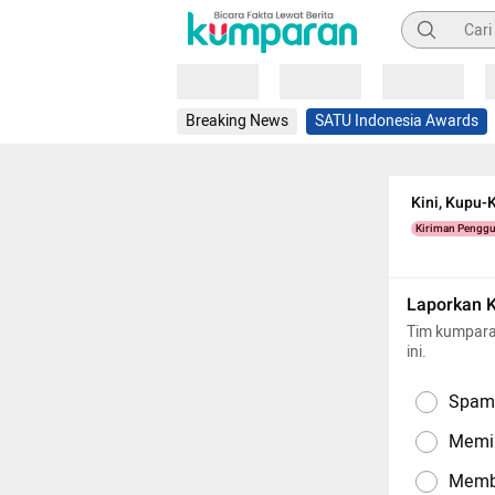
Pencarian
Loading
Loading
Loading
Breaking News
SATU Indonesia Awards
Kini, Kupu-
Kiriman Pengg
Laporkan 
Tim kumpara
ini.
Spam,
Memil
Memba