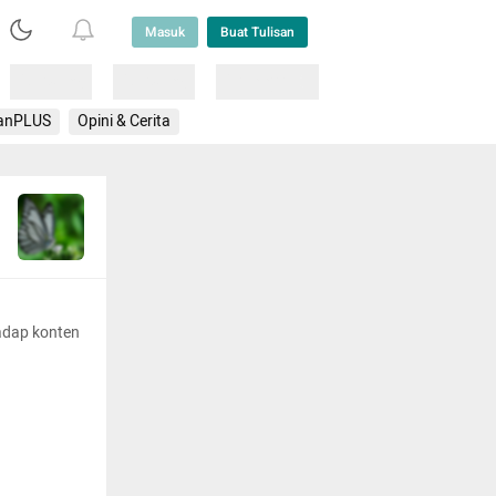
Masuk
Buat Tulisan
Loading
Loading
Lainnya
anPLUS
Opini & Cerita
adap konten