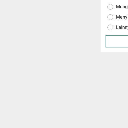
Menga
Meny
Lainn