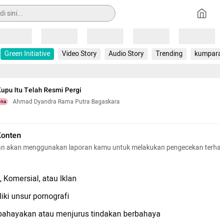
Loading
Loading
Loading
Loading
Loading
Green Initiative
Video Story
Audio Story
Trending
kumpar
Kupu Itu Telah Resmi Pergi
Ahmad Dyandra Rama Putra Bagaskara
una
Konten
n akan menggunakan laporan kamu untuk melakukan pengecekan terh
 Komersial, atau Iklan
iki unsur pornografi
hayakan atau menjurus tindakan berbahaya