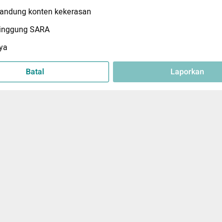
ndung konten kekerasan
inggung SARA
ya
Batal
Laporkan