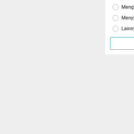
Menga
Meny
Lainn