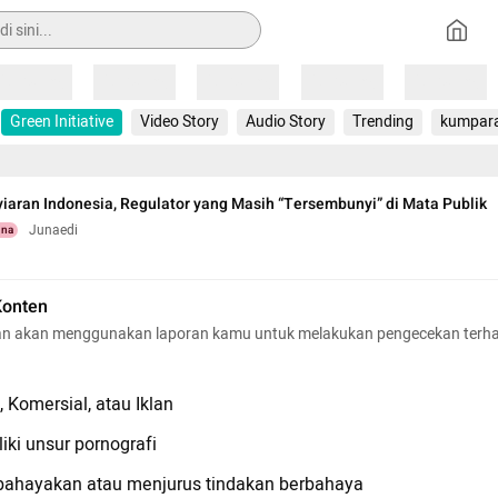
Loading
Loading
Loading
Loading
Loading
Green Initiative
Video Story
Audio Story
Trending
kumpar
iaran Indonesia, Regulator yang Masih “Tersembunyi” di Mata Publik
Junaedi
una
Konten
n akan menggunakan laporan kamu untuk melakukan pengecekan terh
 Komersial, atau Iklan
iki unsur pornografi
hayakan atau menjurus tindakan berbahaya