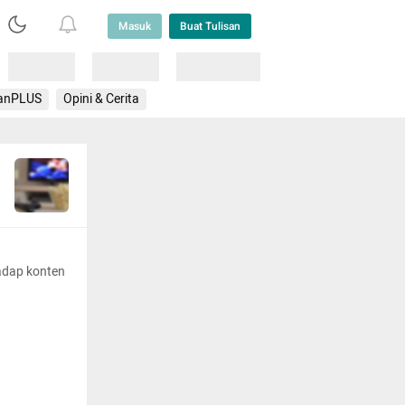
Masuk
Buat Tulisan
Loading
Loading
Lainnya
anPLUS
Opini & Cerita
adap konten