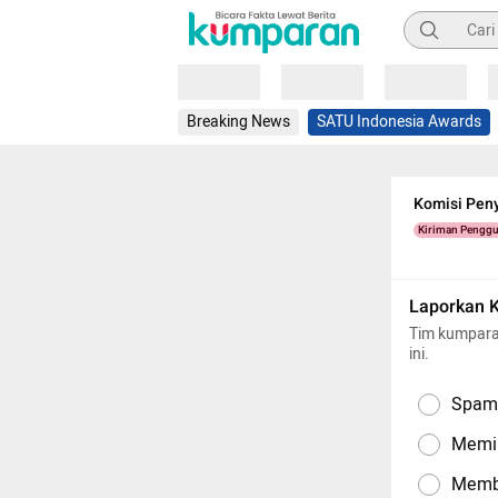
Pencarian
Loading
Loading
Loading
Breaking News
SATU Indonesia Awards
Komisi Peny
Kiriman Pengg
Laporkan 
Tim kumpara
ini.
Spam,
Memil
Memba