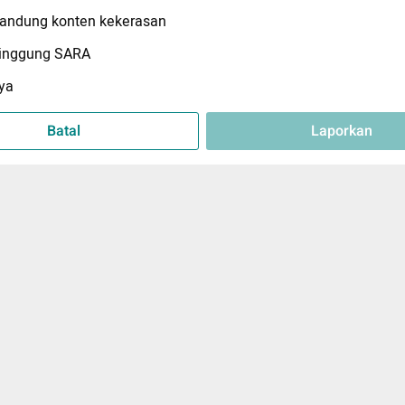
ndung konten kekerasan
inggung SARA
ya
Batal
Laporkan