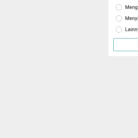
Menga
Meny
Lainn