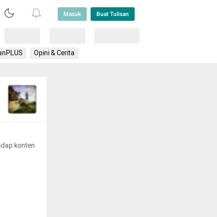
Masuk
Buat Tulisan
Loading
Loading
Lainnya
anPLUS
Opini & Cerita
adap konten