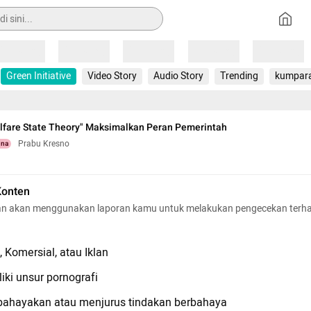
Loading
Loading
Loading
Loading
Loading
Green Initiative
Video Story
Audio Story
Trending
kumpar
lfare State Theory" Maksimalkan Peran Pemerintah
Prabu Kresno
una
Konten
n akan menggunakan laporan kamu untuk melakukan pengecekan terh
 Komersial, atau Iklan
iki unsur pornografi
hayakan atau menjurus tindakan berbahaya