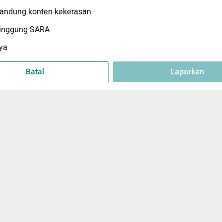
ndung konten kekerasan
inggung SARA
ya
Batal
Laporkan