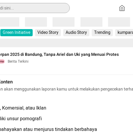
Loading
Loading
Loading
Loading
Loading
Green Initiative
Video Story
Audio Story
Trending
kumpar
rpan 2025 di Bandung, Tanpa Ariel dan Uki yang Menuai Protes
Berita Terkini
una
Konten
n akan menggunakan laporan kamu untuk melakukan pengecekan terh
 Komersial, atau Iklan
iki unsur pornografi
hayakan atau menjurus tindakan berbahaya