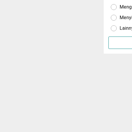
Menga
Meny
Lainn