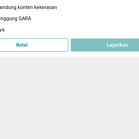
ndung konten kekerasan
inggung SARA
ya
Batal
Laporkan