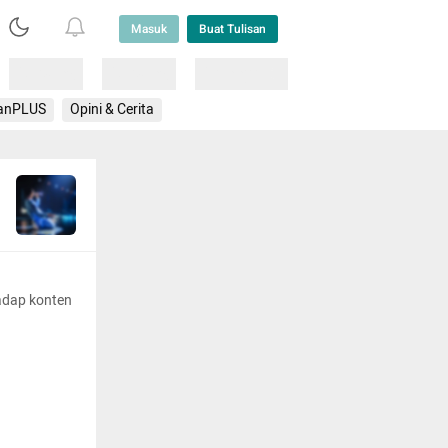
Masuk
Buat Tulisan
Loading
Loading
Lainnya
anPLUS
Opini & Cerita
adap konten