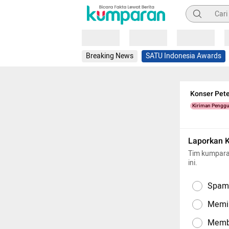
Pencarian
Loading
Loading
Loading
Breaking News
SATU Indonesia Awards
Konser Pete
Kiriman Pengg
Laporkan 
Tim kumpara
ini.
Spam,
Memil
Memba