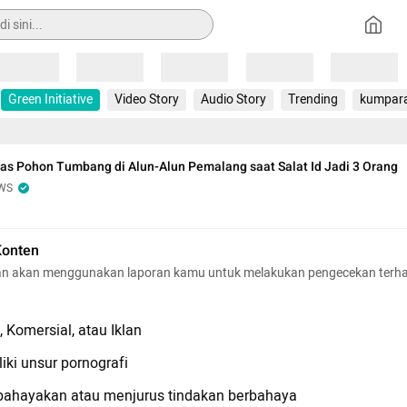
Loading
Loading
Loading
Loading
Loading
Green Initiative
Video Story
Audio Story
Trending
kumpar
s Pohon Tumbang di Alun-Alun Pemalang saat Salat Id Jadi 3 Orang
WS
Konten
n akan menggunakan laporan kamu untuk melakukan pengecekan terh
 Komersial, atau Iklan
iki unsur pornografi
hayakan atau menjurus tindakan berbahaya