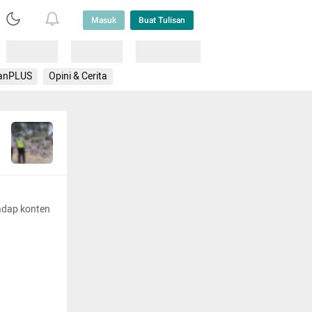
Masuk
Buat Tulisan
Loading
Loading
Lainnya
anPLUS
Opini & Cerita
adap konten