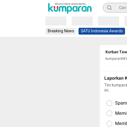
Pencarian
Loading
Loading
Loading
Breaking News
SATU Indonesia Awards
Korban Tewa
kumparanNE
Laporkan 
Tim kumpara
ini.
Spam,
Memil
Memba