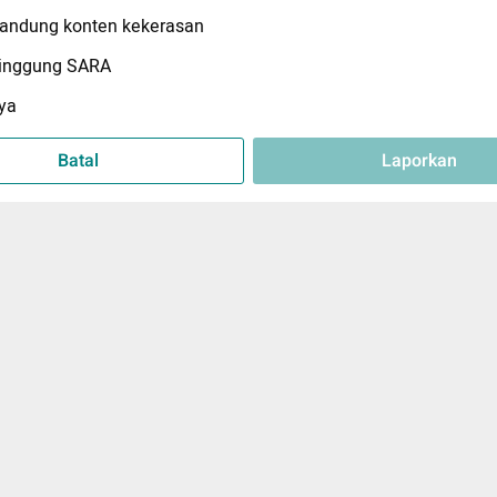
ndung konten kekerasan
inggung SARA
ya
Batal
Laporkan