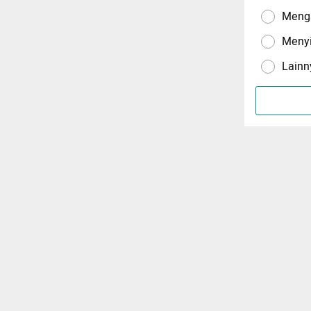
Menga
Meny
Lainn